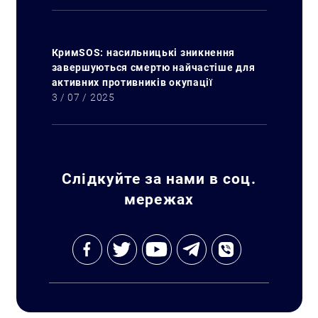
КримSOS: насильницькі зникнення
завершуються смертю найчастіше для
активних противників окупації
3 / 07 / 2025
Слідкуйте за нами в соц.
мережах
Искать: