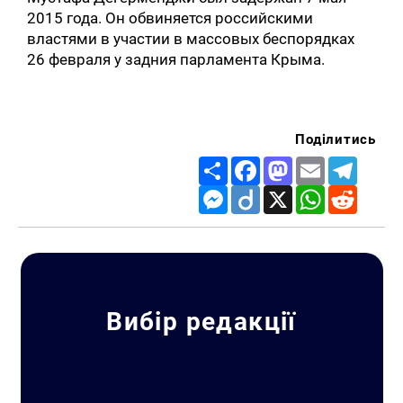
2015 года. Он обвиняется российскими
властями в участии в массовых беспорядках
26 февраля у задния парламента Крыма.
Поділитись
Share
Facebook
Mastodon
Email
Telegr
Messenger
Diigo
X
WhatsApp
Reddit
Вибір редакції