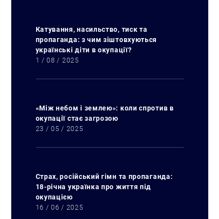
Катування, насильство, тиск та
пропаганда: з чим зіштовхуються
українські діти в окупації?
1 / 08 / 2025
«Між небом і землею»: коли спротив в
окупації стає загрозою
23 / 05 / 2025
Страх, російський гімн та пропаганда:
18-річна українка про життя під
окупацією
16 / 06 / 2025