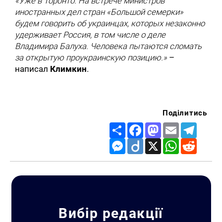
«Уже в Торонто. На встрече министров
иностранных дел стран «Большой семерки»
будем говорить об украинцах, которых незаконно
удерживает Россия, в том числе о деле
Владимира Балуха. Человека пытаются сломать
за открытую проукраинскую позицию.»
–
написал
Климкин
.
Поділитись
Share
Facebook
Mastodon
Email
Telegr
Messenger
Diigo
X
WhatsApp
Reddit
Вибір редакції