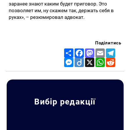
заранее знают каким будет приговор. Это
позволяет им, ну скажем так, держать себя в
руках», – резюмировал адвокат.
Поділитись
Share
Facebook
Mastodon
Email
Telegr
Messenger
Diigo
X
WhatsApp
Reddit
Вибір редакції