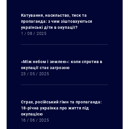
Катування, насильство, тиск та
пропаганда: з чим зіштовхуються
українські діти в окупації?
1 / 08 / 2025
«Між небом і землею»: коли спротив в
окупації стає загрозою
23 / 05 / 2025
Искать:
Страх, російський гімн та пропаганда:
18-річна українка про життя під
окупацією
16 / 06 / 2025