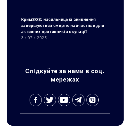
КримSOS: насильницькі зникнення
завершуються смертю найчастіше для
активних противників окупації
3 / 07 / 2025
Слідкуйте за нами в соц.
мережах