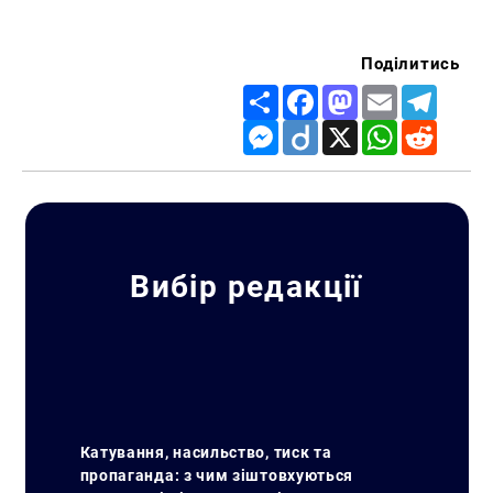
Поділитись
Share
Facebook
Mastodon
Email
Telegr
Messenger
Diigo
X
WhatsApp
Reddit
Вибір редакції
Катування, насильство, тиск та
пропаганда: з чим зіштовхуються