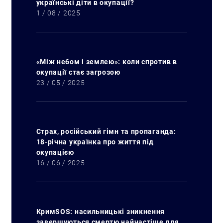
українські діти в окупації?
1 / 08 / 2025
«Між небом і землею»: коли спротив в
окупації стає загрозою
23 / 05 / 2025
Страх, російський гімн та пропаганда:
18-річна українка про життя під
Искать:
окупацією
16 / 06 / 2025
КримSOS: насильницькі зникнення
завершуються смертю найчастіше для