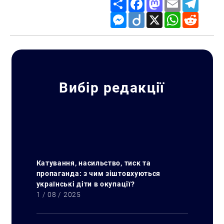
Share
Facebook
Mastodon
Email
Telegr
Messenger
Diigo
X
WhatsApp
Reddit
Вибір редакції
Катування, насильство, тиск та
пропаганда: з чим зіштовхуються
українські діти в окупації?
1 / 08 / 2025