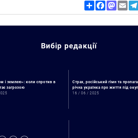
Share
Facebook
Mastodon
Email
Вибір редакції
м і землею»: коли спротив в
Страх, російський гімн та пропага
стає загрозою
річна українка про життя під ок
2025
16 / 06 / 2025