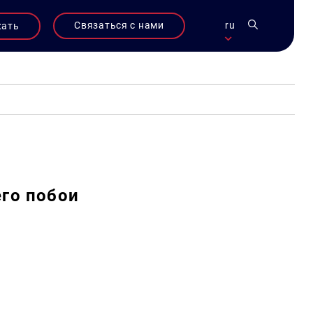
Связаться с нами
ru
жать
его побои