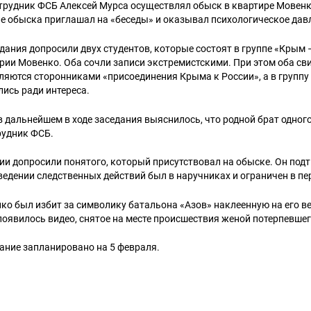
рудник ФСБ Алексей Мурса осуществлял обыск в квартире Мовенко
ле обыска приглашал на «беседы» и оказывал психологическое дав
едания допросили двух студентов, которые состоят в группе «Крым 
ии Мовенко. Оба сочли записи экстремистскими. При этом оба св
ляются сторонниками «присоединения Крыма к России», а в группу
ись ради интереса.
в дальнейшем в ходе заседания выяснилось, что родной брат одного
рудник ФСБ.
ии допросили понятого, который присутствовал на обыске. Он подт
едении следственных действий был в наручниках и ограничен в п
о был избит за символику батальона «Азов» наклеенную на его ве
 появилось видео, снятое на месте происшествия женой потерпевшег
ание запланировано на 5 февраля.