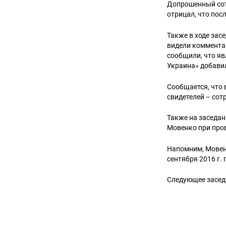
Допрошенный сот
отрицал, что пос
Также в ходе зас
видели комментар
сообщили, что яв
Украина» добавил
Сообщается, что 
свидетелей – сот
Также на заседан
Мовенко при пров
Напомним, Мовенк
сентября 2016 г.
Следующее засед