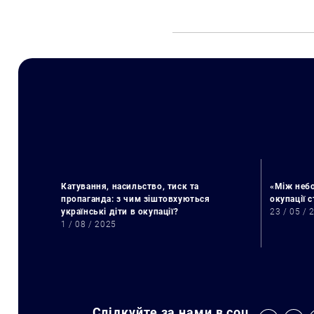
Катування, насильство, тиск та
«Між небо
пропаганда: з чим зіштовхуються
окупації 
українські діти в окупації?
23 / 05 / 
1 / 08 / 2025
Слідкуйте за нами в соц.