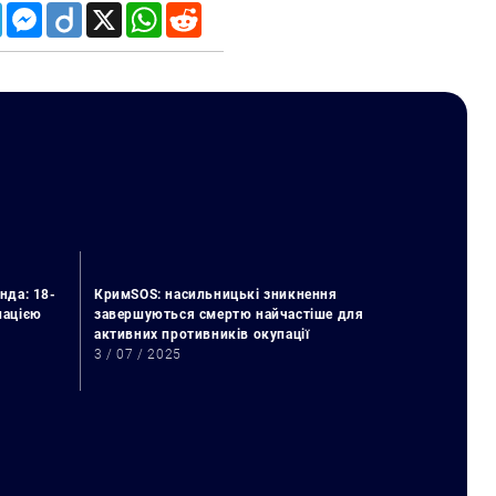
Telegram
Messenger
Diigo
X
WhatsApp
Reddit
нда: 18-
КримSOS: насильницькі зникнення
упацією
завершуються смертю найчастіше для
активних противників окупації
3 / 07 / 2025