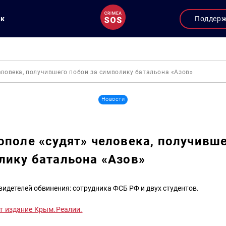
ук
Поддер
еловека, получившего побои за символику батальона «Азов»
Новости
ополе «судят» человека, получивш
лику батальона «Азов»
видетелей обвинения: сотрудника ФСБ РФ и двух студентов.
т издание Крым.Реалии.