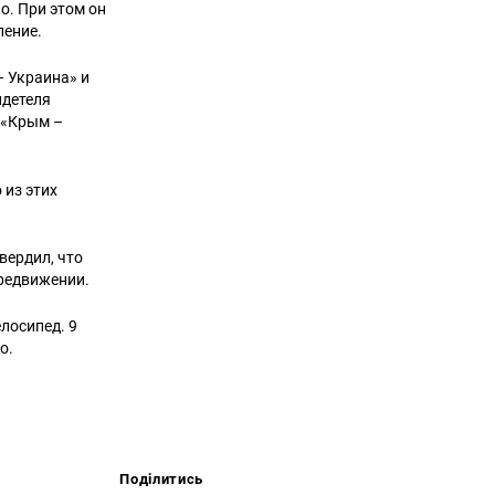
. При этом он
ление.
– Украина» и
идетеля
 «Крым –
 из этих
вердил, что
ередвижении.
лосипед. 9
о.
Поділитись