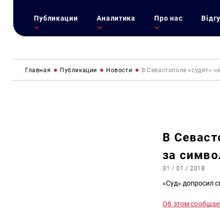
Публикации
Аналитика
Про нас
Відг
Главная
Публикации
Новости
В Севастополе «судят» ч
В Севаст
за симво
31 / 01 / 2018
«Суд» допросил с
Об этом сообщае