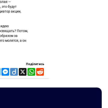
колая —
, это будут
циатор акции,
 идею
 освящать? Потом,
 образом за
его молятся, а он
Поділитись
Telegram
Messenger
Diigo
X
WhatsApp
Reddit