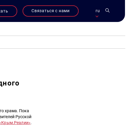
Связаться с нами
ru
жать
дного
го храма. Пока
вителей Русской
«Крым.Реалии»
.