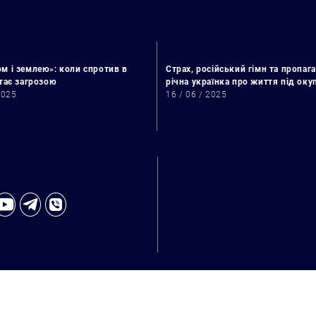
м і землею»: коли спротив в
Страх, російський гімн та пропага
стає загрозою
річна українка про життя під ок
2025
16 / 06 / 2025