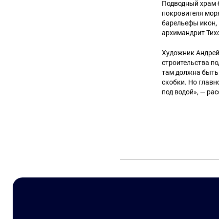
Подводный храм б
покровителя моря
барельефы икон,
архимандрит Тих
Художник Андрей
строительства по
там должна быть 
скобки. Но главно
под водой», — рас