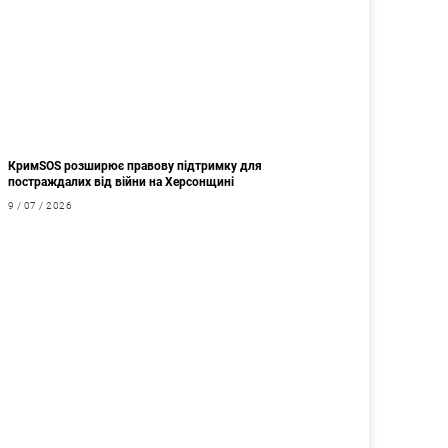
КримSOS розширює правову підтримку для
постраждалих від війни на Херсонщині
9 / 07 / 2026