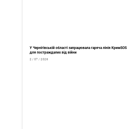
У Чернігівській області запрацювала гаряча лінія КримSOS
для постраждалих від війни
2 / 07 / 2026