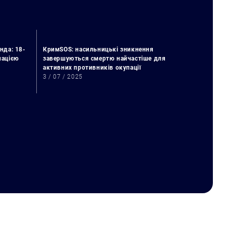
нда: 18-
КримSOS: насильницькі зникнення
упацією
завершуються смертю найчастіше для
активних противників окупації
3 / 07 / 2025