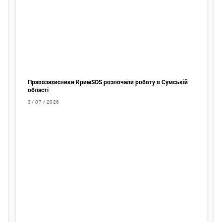
Правозахисники КримSOS розпочали роботу в Сумській
області
3 / 07 / 2026