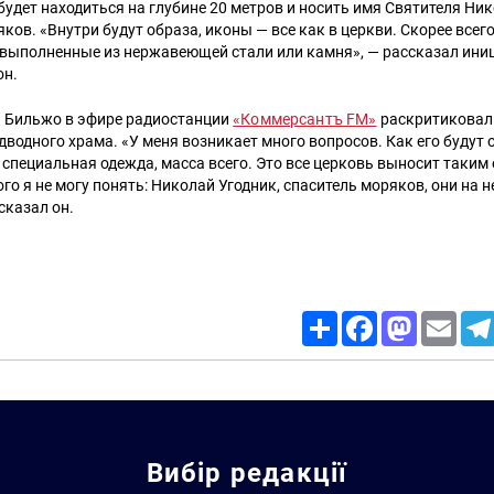
удет находиться на глубине 20 метров и носить имя Святителя Ни
ков. «Внутри будут образа, иконы — все как в церкви. Скорее всего
 выполненные из нержавеющей стали или камня», — рассказал ини
он.
 Бильжо в эфире радиостанции
«Коммерсантъ FM»
раскритиковал
дводного храма. «У меня возникает много вопросов. Как его будут
специальная одежда, масса всего. Это все церковь выносит таким
го я не могу понять: Николай Угодник, спаситель моряков, они на н
сказал он.
Share
Facebook
Mastodon
Email
Вибір редакції