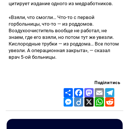
цитирует издание одного из медработников.
«Взяли, что смогли… Что-то с первой
горбольницы, что-то — из роддомов.
Воздухоочиститель вообще не работал, не
знаем, где его взяли, но потом тут же увезли.
Кислородные трубки — из роддома… Все потом
увезли. А операционная закрыта», — сказал
врач 5-ой больницы.
Поділитись
Share
Facebook
Mastodon
Email
Telegr
Messenger
Diigo
X
WhatsApp
Reddit