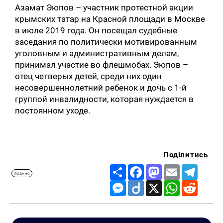
Азамат Эюпов – участник протестной акции
крымских татар на Красной площади в Москве
в июле 2019 года. Он посещал судебные
заседания по политически мотивированным
уголовным и административным делам,
принимал участие во флешмобах. Эюпов –
отец четверых детей, среди них один
несовершеннолетний ребенок и дочь с 1-й
группой инвалидности, которая нуждается в
постоянном уходе.
Поділитись
Share
Facebook
Mastodon
Email
Telegr
#Важно
Messenger
Diigo
X
WhatsApp
Reddit