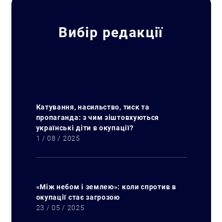
Вибір редакції
Катування, насильство, тиск та
пропаганда: з чим зіштовхуються
українські діти в окупації?
1 / 08 / 2025
«Між небом і землею»: коли спротив в
окупації стає загрозою
Искать:
23 / 05 / 2025