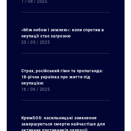
1 / 08 / 2025
«Між небом і землею»: коли спротив в
окупації стає загрозою
23 / 05 / 2025
Страх, російський гімн та пропаганда:
18-річна українка про життя під
окупацією
16 / 06 / 2025
КримSOS: насильницькі зникнення
завершуються смертю найчастіше для
активних противників окупації