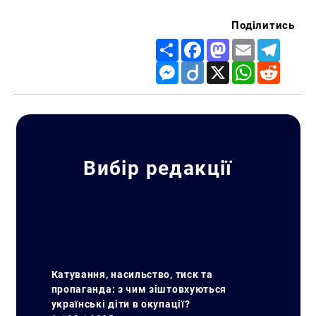
Поділитись
Share
Facebook
Mastodon
Email
Telegr
Messenger
Diigo
X
WhatsApp
Reddit
Вибір редакції
Катування, насильство, тиск та
пропаганда: з чим зіштовхуються
українські діти в окупації?