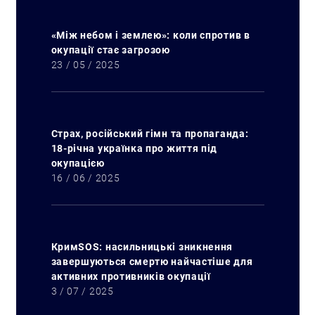
«Між небом і землею»: коли спротив в
окупації стає загрозою
23 / 05 / 2025
Страх, російський гімн та пропаганда:
18-річна українка про життя під
окупацією
Искать:
16 / 06 / 2025
КримSOS: насильницькі зникнення
завершуються смертю найчастіше для
активних противників окупації
3 / 07 / 2025