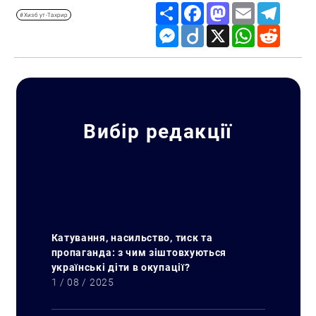
Share
Facebook
Mastodon
Email
Telegr
#Хизб ут-Тахрир
Messenger
Diigo
X
WhatsApp
Reddit
Вибір редакції
Катування, насильство, тиск та
пропаганда: з чим зіштовхуються
українські діти в окупації?
1 / 08 / 2025