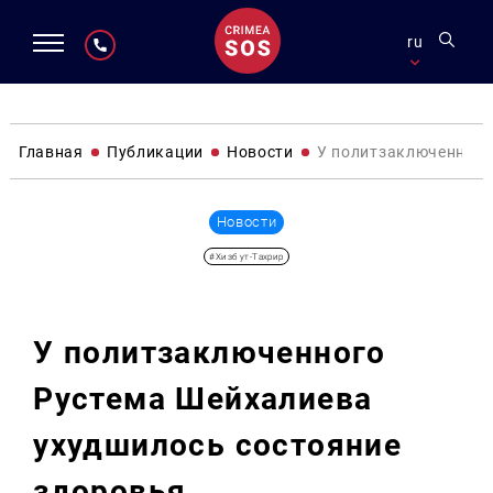
ru
Главная
Публикации
Новости
У политзаключенного
Новости
#Хизб ут-Тахрир
У политзаключенного
Рустема Шейхалиева
ухудшилось состояние
здоровья