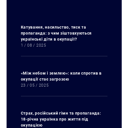
Катування, насильство, тиск та
пропаганда: з чим зіштовхуються
українські діти в окупації?
1 / 08 / 2025
«Між небом і землею»: коли спротив в
окупації стає загрозою
23 / 05 / 2025
Страх, російський гімн та пропаганда:
18-річна українка про життя під
окупацією