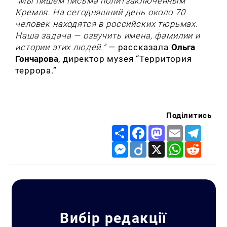
“Мы пишем письма политзаключенным
Кремля. На сегодняшний день около 70
человек находятся в российских тюрьмах.
Наша задача — озвучить имена, фамилии и
истории этих людей.”
— рассказала
Ольга
Гончарова
, директор музея “Территория
террора.”
Поділитись
Share
Facebook
Mastodon
Email
Telegr
Messenger
Diigo
X
WhatsApp
Reddit
Вибір редакції