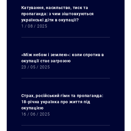
Катування, насильство, тиск та
пропаганда: з чим зіштовхуються
українські діти в окупації?
1 / 08 / 2025
Искать:
«Між небом і землею»: коли спротив в
окупації стає загрозою
23 / 05 / 2025
Страх, російський гімн та пропаганда:
18-річна українка про життя під
окупацією
16 / 06 / 2025