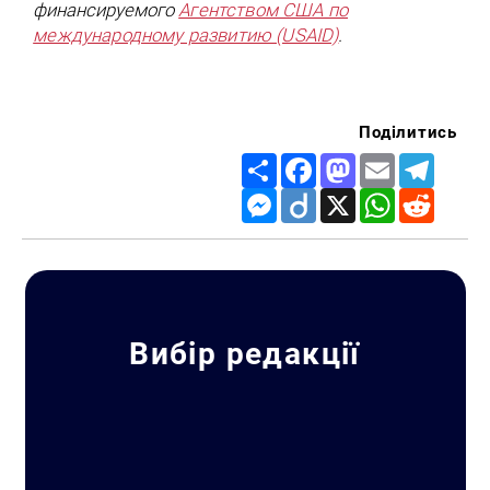
финансируемого
Агентством США по
международному развитию (USAID)
.
Поділитись
Share
Facebook
Mastodon
Email
Telegr
Messenger
Diigo
X
WhatsApp
Reddit
Вибір редакції