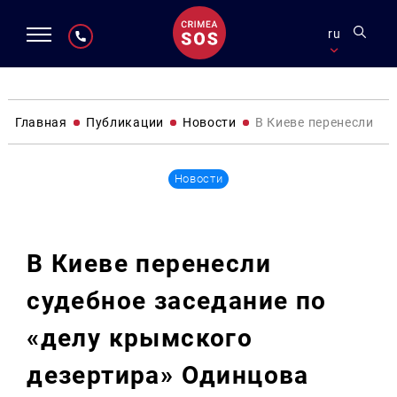
ru
Главная
Публикации
Новости
В Киеве перенесли су
Новости
В Киеве перенесли
судебное заседание по
«делу крымского
дезертира» Одинцова