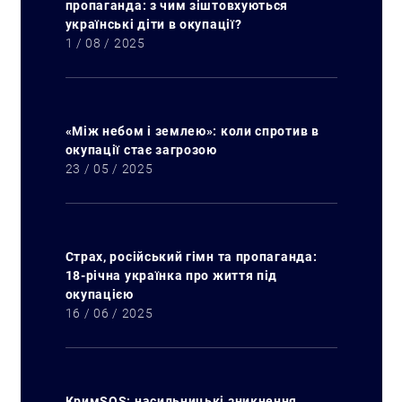
пропаганда: з чим зіштовхуються
українські діти в окупації?
1 / 08 / 2025
«Між небом і землею»: коли спротив в
окупації стає загрозою
23 / 05 / 2025
Страх, російський гімн та пропаганда:
18-річна українка про життя під
окупацією
16 / 06 / 2025
КримSOS: насильницькі зникнення