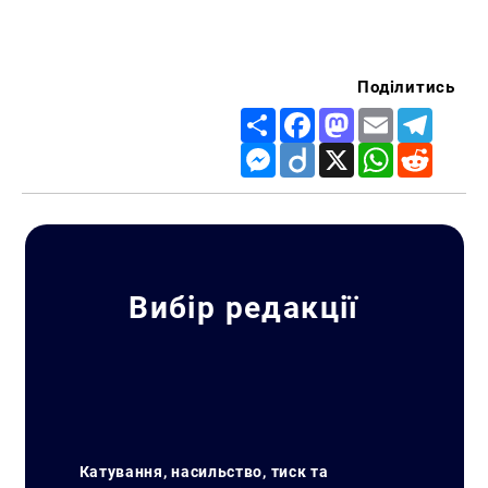
Поділитись
Share
Facebook
Mastodon
Email
Telegr
Messenger
Diigo
X
WhatsApp
Reddit
Вибір редакції
Катування, насильство, тиск та