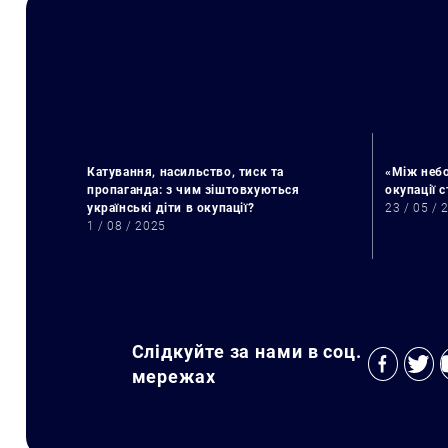
Катування, насильство, тиск та
«Між небо
пропаганда: з чим зіштовхуються
окупації 
українські діти в окупації?
23 / 05 / 
1 / 08 / 2025
Слідкуйте за нами в соц.
мережах