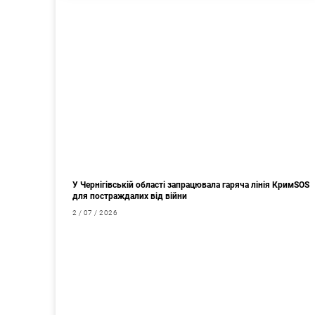
У Чернігівській області запрацювала гаряча лінія КримSOS
для постраждалих від війни
2 / 07 / 2026