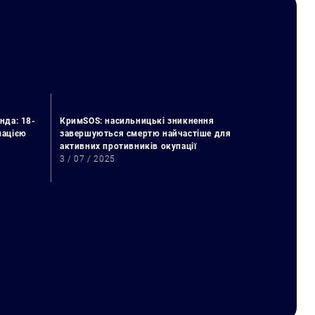
нда: 18-
КримSOS: насильницькі зникнення
упацією
завершуються смертю найчастіше для
активних противників окупації
3 / 07 / 2025