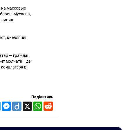
й на массовые
баров, Мусаева,
 заявил
ст, киевлянин
татар — граждан
т молчат!!! Где
 концлагеря в
Поділитись
Telegram
Messenger
Diigo
X
WhatsApp
Reddit