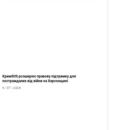
КримSOS розширює правову підтримку для
постраждалих від війни на Херсонщині
9 / 07 / 2026