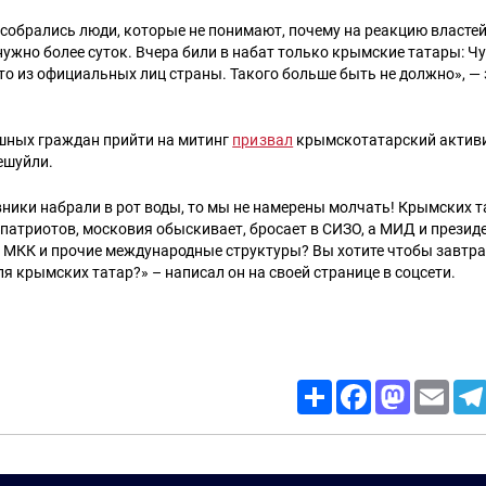
собрались люди, которые не понимают, почему на реакцию власте
ужно более суток. Вчера били в набат только крымские татары: Чу
о из официальных лиц страны. Такого больше быть не должно», —
шных граждан прийти на митинг
призвал
крымскотатарский активи
ешуйли.
ники набрали в рот воды, то мы не намерены молчать! Крымских 
патриотов, московия обыскивает, бросает в СИЗО, а МИД и президен
 МКК и прочие международные структуры? Вы хотите чтобы завтра
я крымских татар?» – написал он на своей странице в соцсети.
Share
Facebook
Mastodon
Email