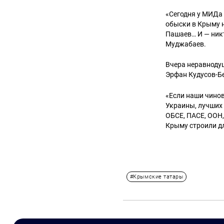
«Сегодня у МИДа 
обыски в Крыму н
Пашаев… И — никт
Муджабаев.
Вчера неравноду
Эрфан Кудусов-Б
«Если наши чинов
Украины, лучших 
ОБСЕ, ПАСЕ, ООН,
Крыму строили дл
#Крымские татары