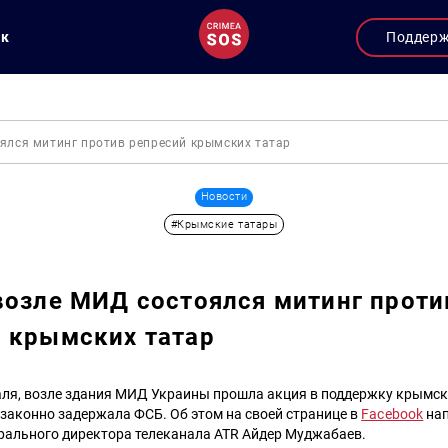
ук
Поддер
ялся митинг против репресий крымских татар
Новости
#Крымские татары
возле МИД состоялся митинг проти
 крымских татар
аля, возле здания МИД Украины прошла акция в поддержку крымск
законно задержала ФСБ. Об этом на своей странице в
Facebook
на
ерального директора телеканала ATR Айдер Муджабаев.