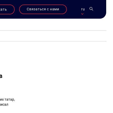
Связаться с нами
ru
жать
в
их татар,
писал