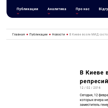
Публикации
Аналитика
Про нас
Відг
Главная
Публикации
Новости
В Киеве возле МИД состо
В Киеве 
репресий
12 / 02 / 2016
Сегодня, 12 февр
которых вчера не
заместитель ген