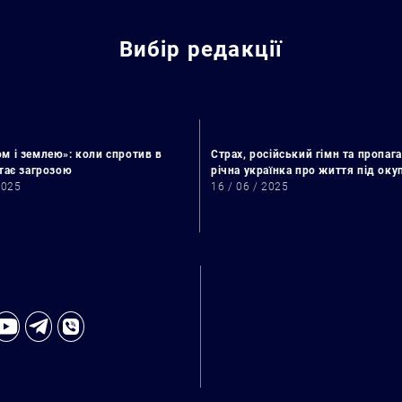
Вибір редакції
м і землею»: коли спротив в
Страх, російський гімн та пропага
стає загрозою
річна українка про життя під ок
2025
16 / 06 / 2025