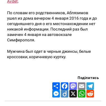
Avdet
.
По словам его родственников, Аблязимов
ушел из дома вечером 4 января 2016 года и до
сегодняшнего дня о его местонахождении нет
никакой информации. Последний раз был
замечен 4 января на автовокзале
Симферополя.
Мужчина был одет в черные джинсы, белые
кроссовки, коричневую куртку.
Поділитись
Share
Facebook
Mastodon
Email
Telegr
Messenger
Diigo
X
WhatsApp
Reddit