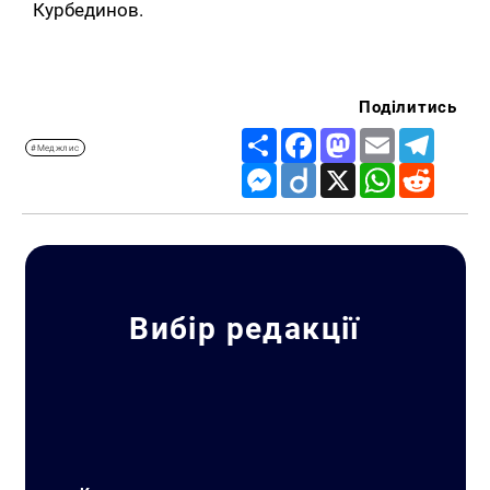
Курбединов.
Поділитись
Share
Facebook
Mastodon
Email
Telegr
#Меджлис
Messenger
Diigo
X
WhatsApp
Reddit
Вибір редакції