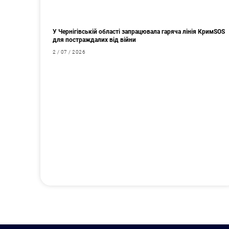
У Чернігівській області запрацювала гаряча лінія КримSOS
для постраждалих від війни
2 / 07 / 2026