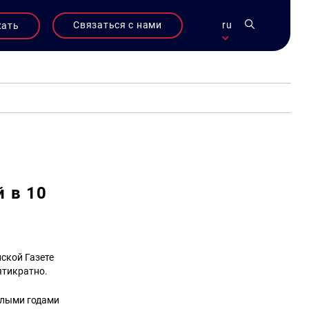
Связаться с нами
ru
жать
 в 10
ской Газете
ятикратно.
шлыми годами