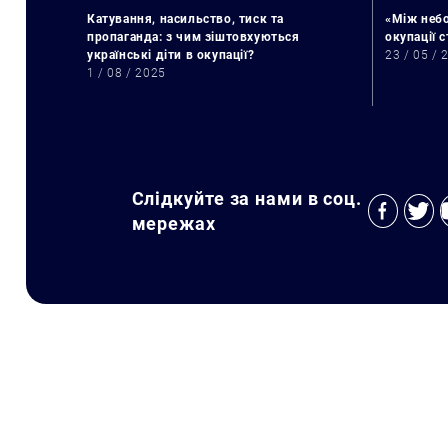
Катування, насильство, тиск та
«Між небо
пропаганда: з чим зіштовхуються
окупації 
українські діти в окупації?
23 / 05 / 
1 / 08 / 2025
Слідкуйте за нами в соц.
мережах