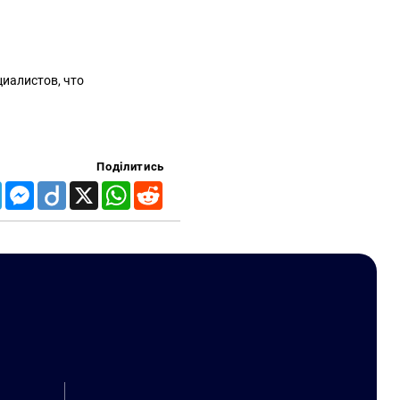
циалистов, что
Поділитись
Telegram
Messenger
Diigo
X
WhatsApp
Reddit