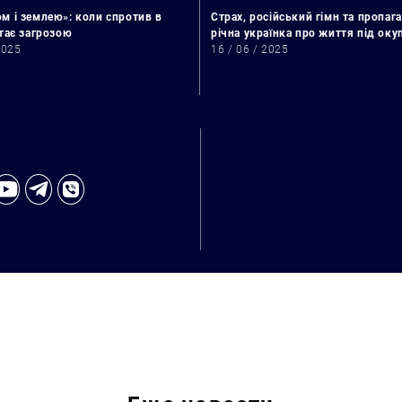
м і землею»: коли спротив в
Страх, російський гімн та пропага
стає загрозою
річна українка про життя під ок
2025
16 / 06 / 2025
Искать: