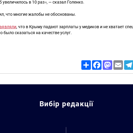
 увеличилось в 10 раз
»
, — сказал Голенко.
ил, что многие жалобы не обоснованы.
аявляли
, что в Крыму падают зарплаты у медиков и не хватает спе
 было сказаться на качестве услуг.
Share
Facebook
Mastodon
Email
Вибір редакції