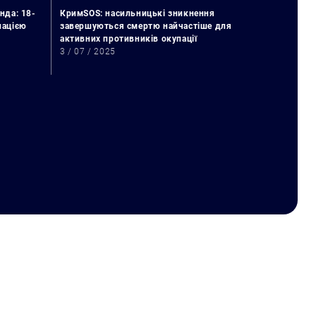
нда: 18-
КримSOS: насильницькі зникнення
упацією
завершуються смертю найчастіше для
активних противників окупації
3 / 07 / 2025