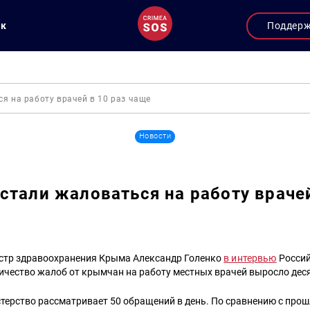
ук
Поддер
я на работу врачей в 10 раз чаще
Новости
стали жаловаться на работу врачей
стр здравоохранения Крыма Александр Голенко
в интервью
Россий
ичество жалоб от крымчан на работу местных врачей выросло дес
терство рассматривает 50 обращений в день. По сравнению с про