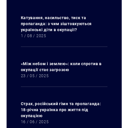
Катування, насильство, тиск та
пропаганда: з чим зіштовхуються
українські діти в окупації?
1 / 08 / 2025
«Між небом і землею»: коли спротив в
окупації стає загрозою
23 / 05 / 2025
Страх, російський гімн та пропаганда:
18-річна українка про життя під
окупацією
16 / 06 / 2025