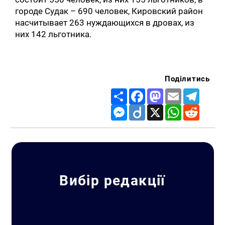
городе Судак – 690 человек, Кировский район
насчитывает 263 нуждающихся в дровах, из
них 142 льготника.
Поділитись
Share
Facebook
Mastodon
Email
Telegr
Messenger
Diigo
X
WhatsApp
Reddit
Вибір редакції