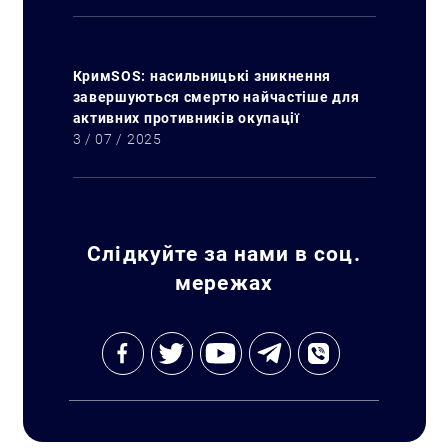
КримSOS: насильницькі зникнення
завершуються смертю найчастіше для
активних противників окупації
3 / 07 / 2025
Слідкуйте за нами в соц.
мережах
Искать: