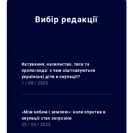
Вибір редакції
Катування, насильство, тиск та
пропаганда: з чим зіштовхуються
українські діти в окупації?
1 / 08 / 2025
«Між небом і землею»: коли спротив в
окупації стає загрозою
23 / 05 / 2025