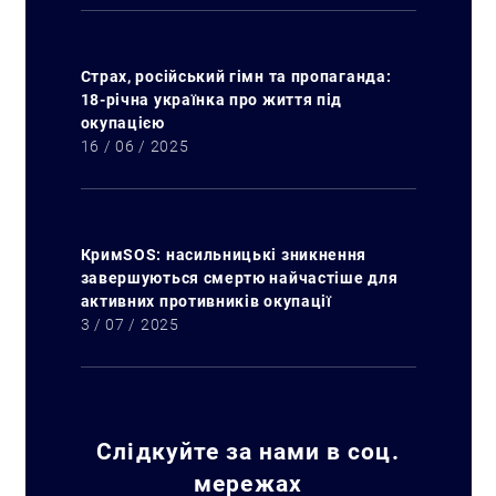
Страх, російський гімн та пропаганда:
18-річна українка про життя під
окупацією
16 / 06 / 2025
Искать:
КримSOS: насильницькі зникнення
завершуються смертю найчастіше для
активних противників окупації
3 / 07 / 2025
Слідкуйте за нами в соц.
мережах