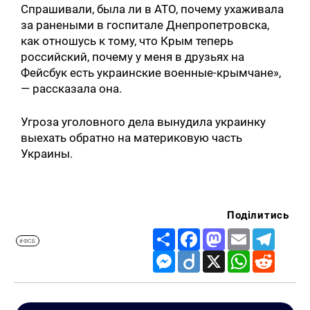
Спрашивали, была ли в АТО, почему ухаживала
за ранеными в госпитале Днепропетровска,
как отношусь к тому, что Крым теперь
российский, почему у меня в друзьях на
Фейсбук есть украинские военные-крымчане»,
— рассказала она.
Угроза уголовного дела вынудила украинку
выехать обратно на материковую часть
Украины.
Поділитись
Share
Facebook
Mastodon
Email
Telegr
#ФСБ
Messenger
Diigo
X
WhatsApp
Reddit