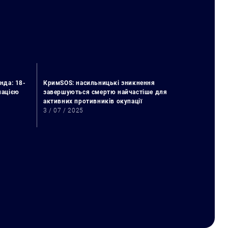
нда: 18-
КримSOS: насильницькі зникнення
упацією
завершуються смертю найчастіше для
активних противників окупації
3 / 07 / 2025