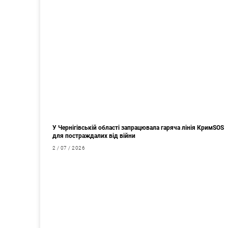
У Чернігівській області запрацювала гаряча лінія КримSOS
для постраждалих від війни
2 / 07 / 2026