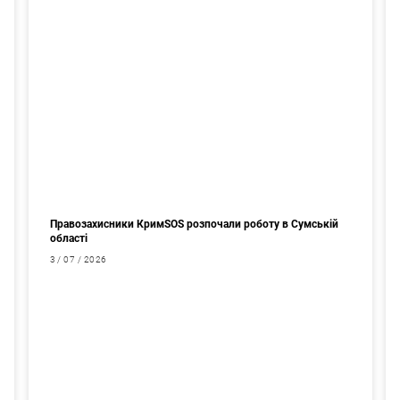
Правозахисники КримSOS розпочали роботу в Сумській
області
3 / 07 / 2026