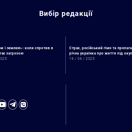
Вибір редакції
м і землею»: коли спротив в
Страх, російський гімн та пропага
стає загрозою
річна українка про життя під ок
2025
16 / 06 / 2025