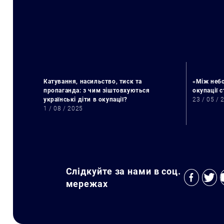
Катування, насильство, тиск та
«Між небо
пропаганда: з чим зіштовхуються
окупації 
українські діти в окупації?
23 / 05 / 
1 / 08 / 2025
Слідкуйте за нами в соц.
мережах