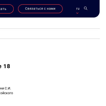
Связаться с нами
ru
жать
е 18
ни С.И.
койского