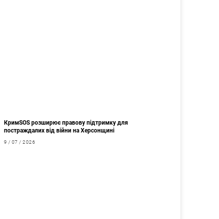
КримSOS розширює правову підтримку для
постраждалих від війни на Херсонщині
9 / 07 / 2026