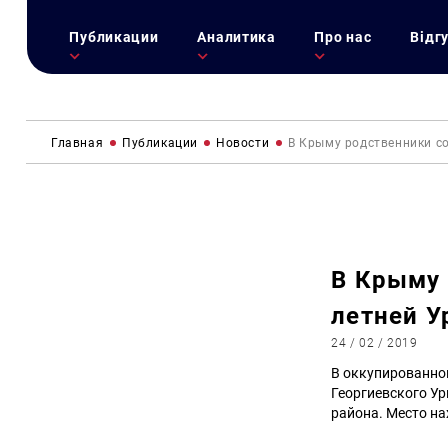
Публикации
Аналитика
Про нас
Відг
Главная
Публикации
Новости
В Крыму родственники с
В Крыму 
летней У
24 / 02 / 2019
В оккупированно
Георгиевского У
района. Место н