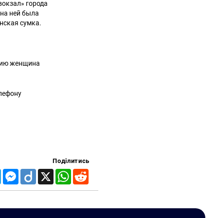
вокзал» города
 на ней была
нская сумка.
ицию женщина
елефону
Поділитись
Telegram
Messenger
Diigo
X
WhatsApp
Reddit