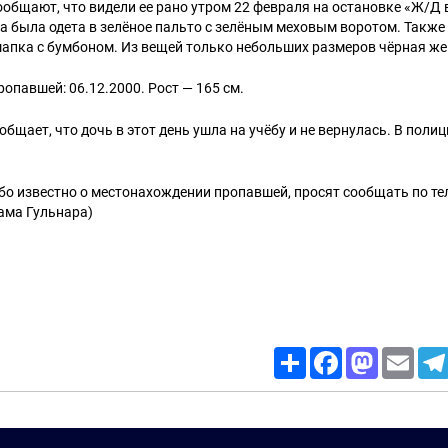
общают, что видели ее рано утром 22 февраля на остановке «Ж/Д 
 была одета в зелёное пальто с зелёным меховым воротом. Также
шапка с бумбоном. Из вещей только небольших размеров чёрная же
опавшей: 06.12.2000. Рост — 165 см.
бщает, что дочь в этот день ушла на учёбу и не вернулась. В пол
ибо известно о местонахождении пропавшей, просят сообщать по т
ама Гульнара)
Share
Facebook
Mastodon
Email