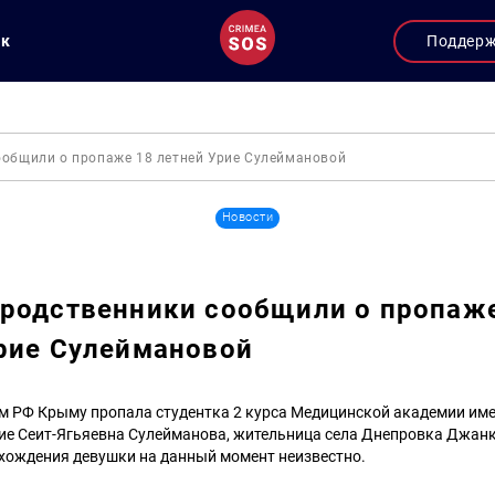
ук
Поддер
ообщили о пропаже 18 летней Урие Сулеймановой
Новости
родственники сообщили о пропаж
рие Сулеймановой
м РФ Крыму пропала студентка 2 курса Медицинской академии име
рие Сеит-Ягьяевна Сулейманова, жительница села Днепровка Джан
ахождения девушки на данный момент неизвестно.