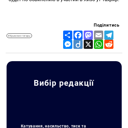
Поділитись
Share
Facebook
Mastodon
Email
Telegr
#Крымские татары
Messenger
Diigo
X
WhatsApp
Reddit
Вибір редакції
Катування, насильство, тиск та