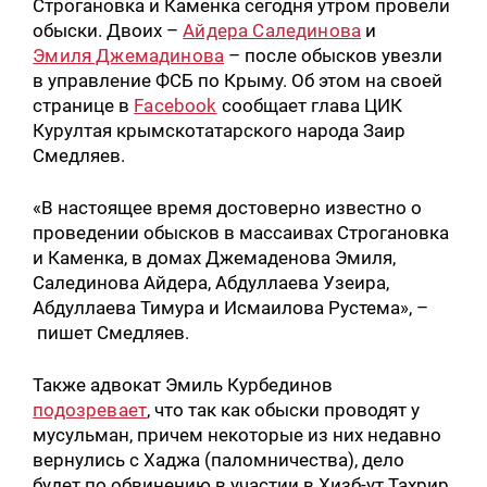
Строгановка и Каменка сегодня утром провели
обыски. Двоих –
Айдера Салединова
и
Эмиля Джемадинова
– после обысков увезли
в управление ФСБ по Крыму. Об этом на своей
странице в
Facebook
сообщает глава ЦИК
Курултая крымскотатарского народа Заир
Смедляев.
«В настоящее время достоверно известно о
проведении обысков в массаивах Строгановка
и Каменка, в домах Джемаденова Эмиля,
Салединова Айдера, Абдуллаева Узеира,
Абдуллаева Тимура и Исмаилова Рустема», –
пишет Смедляев.
Также адвокат Эмиль Курбединов
подозревает
, что так как обыски проводят у
мусульман, причем некоторые из них недавно
вернулись с Хаджа (паломничества), дело
будет по обвинению в участии в Хизб-ут Тахрир.