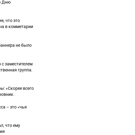
о Дню
е, что это
она в комметарии
баннера не было
о с заместителем
ственная группа.
ы: «Скорее всего
новник.
са – это «чья
л, что ему
ния