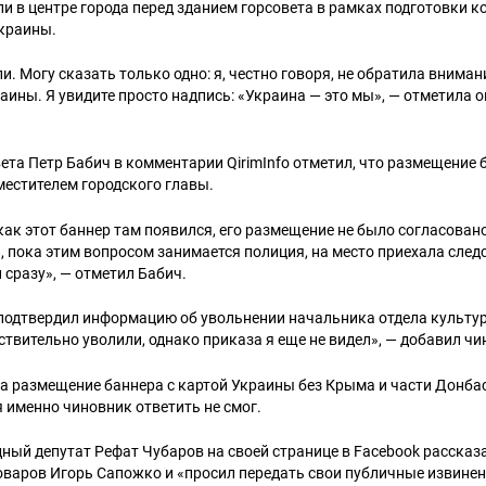
и в центре города перед зданием горсовета в рамках подготовки к
краины.
. Могу сказать только одно: я, честно говоря, не обратила внимани
аины. Я увидите просто надпись: «Украина — это мы», — отметила 
ета Петр Бабич в комментарии QirimInfo отметил, что размещение 
местителем городского главы.
как этот баннер там появился, его размещение не было согласован
, пока этим вопросом занимается полиция, на место приехала след
 сразу», — отметил Бабич.
подтвердил информацию об увольнении начальника отдела культур
йствительно уволили, однако приказа я еще не видел», — добавил чи
 размещение баннера с картой Украины без Крыма и части Донбас
 именно чиновник ответить не смог.
дный депутат Рефат Чубаров на своей странице в Facebook рассказа
оваров Игорь Сапожко и «просил передать свои публичные извине