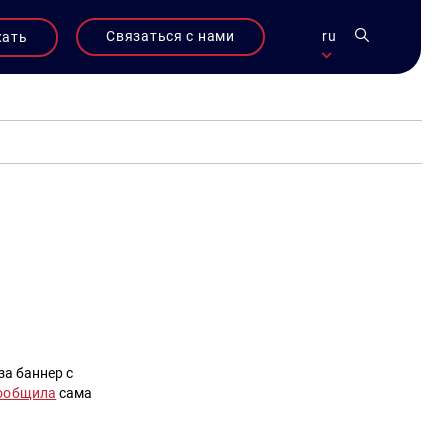
Связаться с нами
ru
жать
за баннер с
ообщила
сама