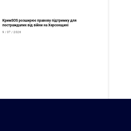
КримSOS розширює правову підтримку для
постраждалих від війни на Херсонщині
9 / 07 / 2026