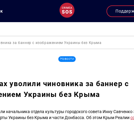
ук
Поддер
овника за баннер с изображением Украины без Крыма
Новости
ах уволили чиновника за баннер с
ением Украины без Крыма
ли начальника отдела культуры городского совета Инну Савченко 
рты Украины без Крыма и части Донбасса. Об этом Крым Реалии
с