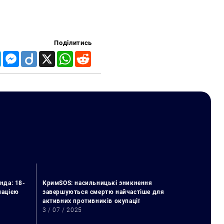
Поділитись
Telegram
Messenger
Diigo
X
WhatsApp
Reddit
нда: 18-
КримSOS: насильницькі зникнення
упацією
завершуються смертю найчастіше для
активних противників окупації
3 / 07 / 2025