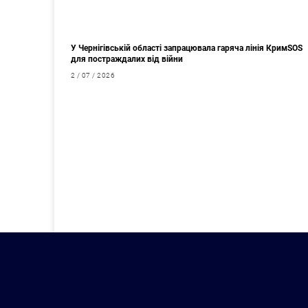
У Чернігівській області запрацювала гаряча лінія КримSOS
для постраждалих від війни
2 / 07 / 2026