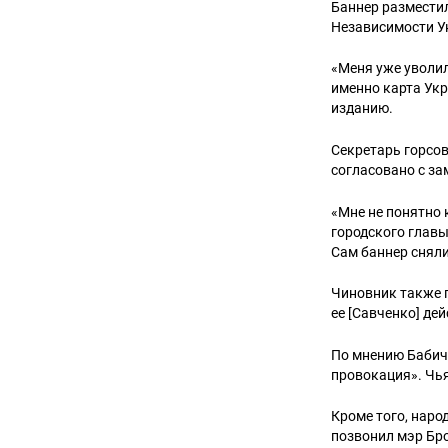
Баннер разместил
Независимости У
«Меня уже уволили
именно карта Укр
изданию.
Секретарь горсов
согласовано с за
«Мне не понятно 
городского главы
Сам баннер сняли
Чиновник также 
ее [Савченко] де
По мнению Бабича
провокация». Чья
Кроме того, наро
позвонил мэр Бр