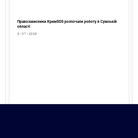
Правозахисники КримSOS розпочали роботу в Сумській
області
3 / 07 / 2026