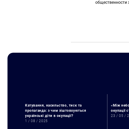
общественности з
Катування, насильство, тиск та
«Між небо
пропаганда: з чим зіштовхуються
окупації 
українські діти в окупації?
23 / 05 / 
1 / 08 / 2025