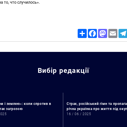
а то, что случилось».
Share
Facebook
Mastodon
Email
Вибір редакції
м і землею»: коли спротив в
Страх, російський гімн та пропага
стає загрозою
річна українка про життя під ок
2025
16 / 06 / 2025