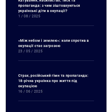
Катування, насильство, тиск та
пропаганда: з чим зіштовхуються
українські діти в окупації?
1 / 08 / 2025
«Між небом і землею»: коли спротив в
окупації стає загрозою
23 / 05 / 2025
Страх, російський гімн та пропаганда:
18-річна українка про життя під
окупацією
16 / 06 / 2025