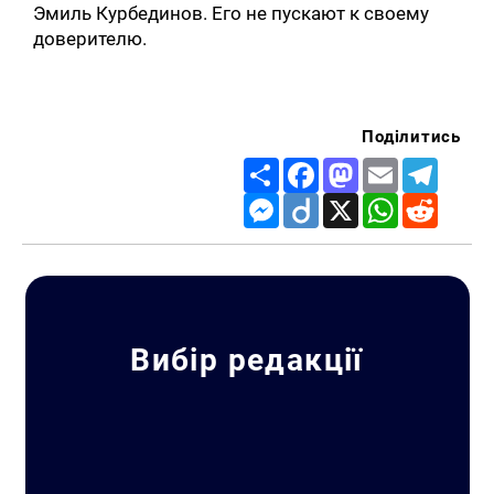
Эмиль Курбединов. Его не пускают к своему
доверителю.
Поділитись
Share
Facebook
Mastodon
Email
Telegr
Messenger
Diigo
X
WhatsApp
Reddit
Вибір редакції