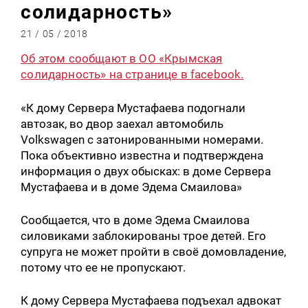
солидарность»
21 / 05 / 2018
Об этом сообщают в ОО «Крымская
солидарность» на странице в facebook.
«К дому Сервера Мустафаева подогнали
автозак, во двор заехал автомобиль
Volkswagen c затонированными номерами.
Пока объективно известна и подтверждена
информация о двух обысках: в доме Сервера
Мустафаева и в доме Эдема Смаилова»
Сообщается, что в доме Эдема Смаилова
силовиками заблокированы трое детей. Его
супруга не может пройти в своё домовладение,
потому что ее не пропускают.
К дому Сервера Мустафаева подъехал адвокат