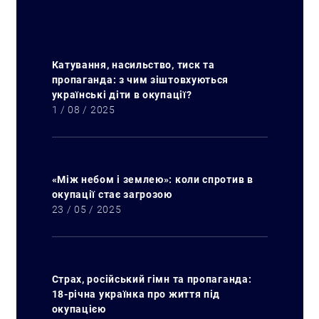
Катування, насильство, тиск та
пропаганда: з чим зіштовхуються
українські діти в окупації?
1 / 08 / 2025
«Між небом і землею»: коли спротив в
окупації стає загрозою
23 / 05 / 2025
Страх, російський гімн та пропаганда:
18-річна українка про життя під
окупацією