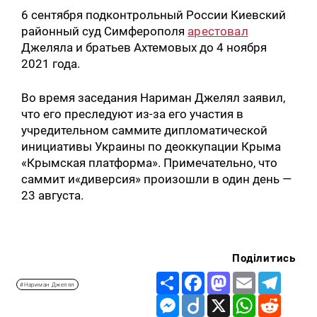
6 сентября подконтрольный России Киевский
районный суд Симферополя
арестовал
Джеляла и братьев Ахтемовых до 4 ноября
2021 года.
Во время заседания Нариман Джелял заявил,
что его преследуют из-за его участия в
учредительном саммите дипломатической
инициативы Украины по деоккупации Крыма
Искать:
«Крымская платформа». Примечательно, что
саммит и«диверсия» произошли в один день —
23 августа.
Поділитись
Share
Facebook
Mastodon
Email
Telegr
#Нариман Джелял
Messenger
Diigo
X
WhatsApp
Reddit