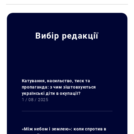
Вибір редакції
Катування, насильство, тиск та
пропаганда: з чим зіштовхуються
українські діти в окупації?
1 / 08 / 2025
«Між небом і землею»: коли спротив в