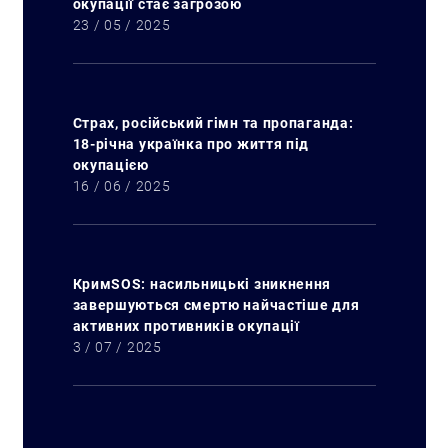
окупації стає загрозою
23 / 05 / 2025
Страх, російський гімн та пропаганда:
18-річна українка про життя під
окупацією
16 / 06 / 2025
КримSOS: насильницькі зникнення
завершуються смертю найчастіше для
активних противників окупації
3 / 07 / 2025