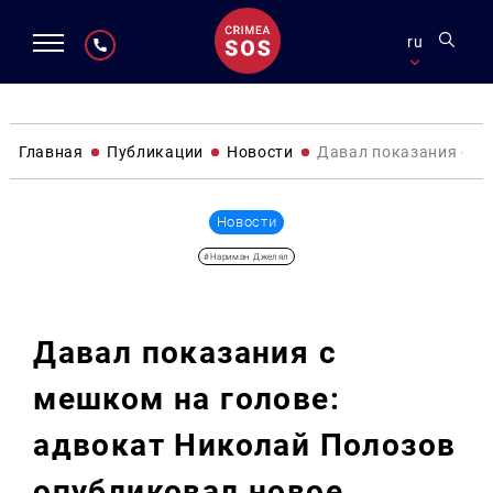
ru
Главная
Публикации
Новости
Давал показания с м
Новости
#Нариман Джелял
Давал показания с
мешком на голове:
адвокат Николай Полозов
опубликовал новое