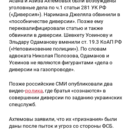
Асана и Азиза Ахтемовых были возбуждены
уголовные дела по ч.1 статьи 281 УК РФ
(«Диверсия»). Наримана Джеляла обвинили в
«пособничестве диверсии». Позже ему
переквалифицировали статью и также
обвинили в диверсии. Шевкету Усеинову и
Эльдару Одаманову вменили ст. 19.3 КоАП РФ
(«Неповиновение полиции»). По словам
адвоката Николая Полозова, Одаманов и
Усеинов не являются фигурантами «дела о
диверсии на газопроводе».
Позже российские СМИ опубликовали два
видео-
ролика
, где братья «сознаются» в
совершении диверсии по заданию украинских
спецслужб.
Ахтемовы заявили, что их «признания» были
даны после пыток и угроз со стороны ФСБ.