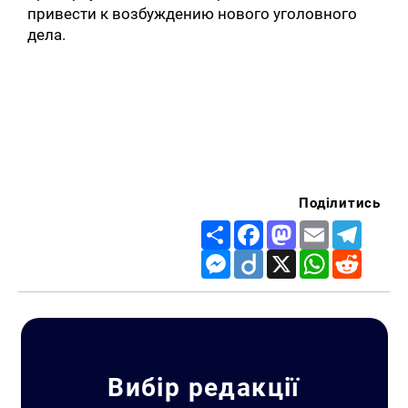
привести к возбуждению нового уголовного
дела.
Поділитись
Share
Facebook
Mastodon
Email
Telegr
Messenger
Diigo
X
WhatsApp
Reddit
Вибір редакції