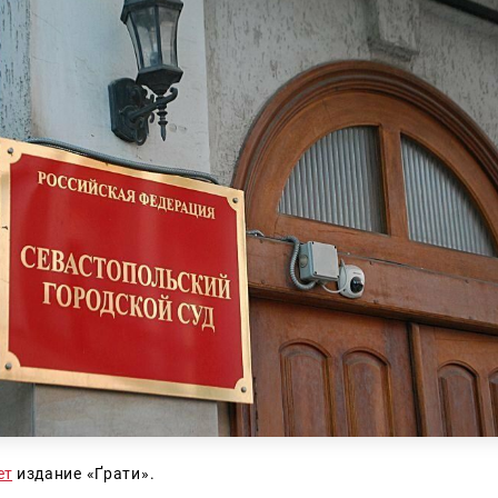
ет
издание «Ґрати».