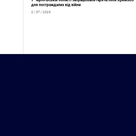
У Чернігівській області запрацювала гаряча лінія КримSOS
для постраждалих від війни
2 / 07 / 2026