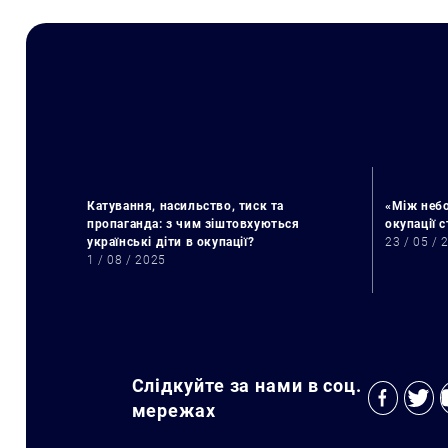
Катування, насильство, тиск та
«Між небо
пропаганда: з чим зіштовхуються
окупації 
українські діти в окупації?
23 / 05 / 
1 / 08 / 2025
Слідкуйте за нами в соц.
мережах