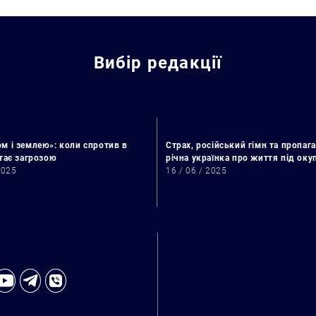
Вибір редакції
м і землею»: коли спротив в
Страх, російський гімн та пропага
стає загрозою
річна українка про життя під ок
2025
16 / 06 / 2025
Искать: