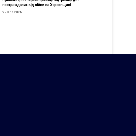
КримSOS розширює правову підтримку для
постраждалих від війни на Херсонщині
9 / 07 / 2026