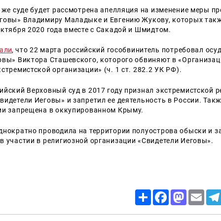
м же суде будет рассмотрена апелляция на изменение меры п
говы» Владимиру Маладыке и Евгению Жукову, которых так
октября 2020 года вместе с Сакадой и Шмидтом.
али
, что 22 марта российский гособвинитель потребовал осуд
овы» Виктора Сташевского, которого обвиняют в «Организац
стремистской организации» (ч. 1 ст. 282.2 УК РФ).
ийский Верховный суд в 2017 году признал экстремистской 
видетели Иеговы» и запретил ее деятельность в России. Так
ии запрещена в оккупированном Крыму.
днократно проводила на территории полуострова обыски и 
в участии в религиозной организации «Свидетели Иеговы».
Share
Facebook
Mastodon
Email