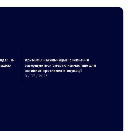
нда: 18-
КримSOS: насильницькі зникнення
упацією
завершуються смертю найчастіше для
активних противників окупації
3 / 07 / 2025