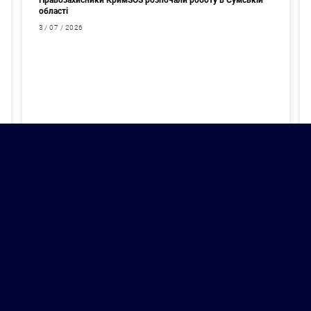
Правозахисники КримSOS розпочали роботу в Сумській
області
3 / 07 / 2026