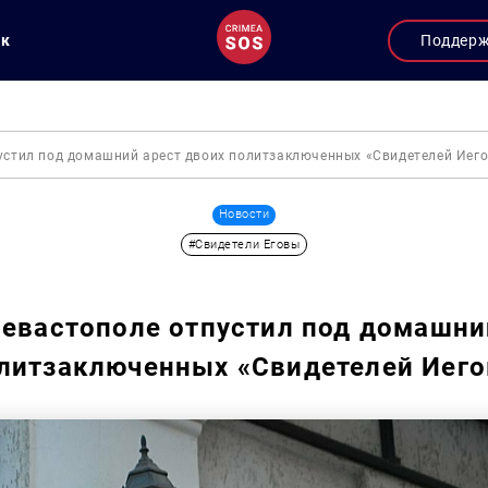
ук
Поддер
пустил под домашний арест двоих политзаключенных «Свидетелей Иег
Новости
#Свидетели Еговы
Севастополе отпустил под домашни
литзаключенных «Свидетелей Иег