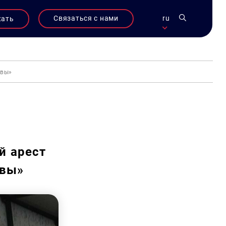
Связаться с нами
ru
жать
овы»
й арест
овы»