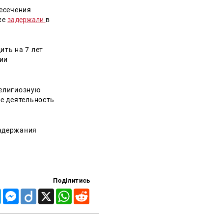
ресечения
же
задержали
в
ить на 7 лет
ии
религиозную
же деятельность
задержания
Поділитись
Telegram
Messenger
Diigo
X
WhatsApp
Reddit