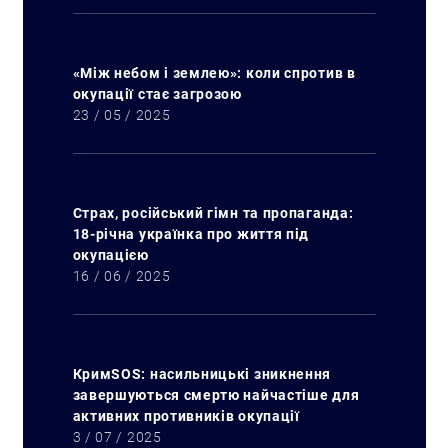
«Між небом і землею»: коли спротив в
окупації стає загрозою
23 / 05 / 2025
Страх, російський гімн та пропаганда:
18-річна українка про життя під
окупацією
16 / 06 / 2025
КримSOS: насильницькі зникнення
завершуються смертю найчастіше для
активних противників окупації
3 / 07 / 2025