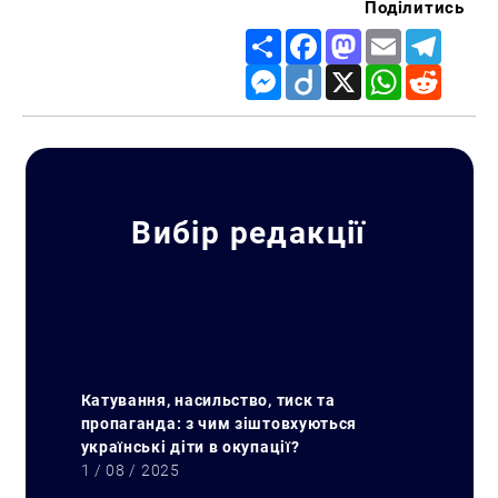
Поділитись
Share
Facebook
Mastodon
Email
Telegr
Messenger
Diigo
X
WhatsApp
Reddit
Вибір редакції
Катування, насильство, тиск та
пропаганда: з чим зіштовхуються
українські діти в окупації?
1 / 08 / 2025