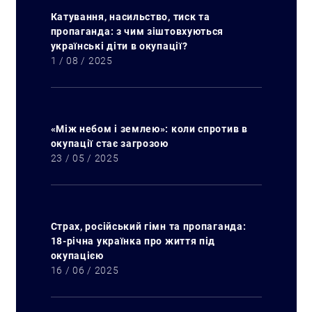
Катування, насильство, тиск та
пропаганда: з чим зіштовхуються
українські діти в окупації?
1 / 08 / 2025
«Між небом і землею»: коли спротив в
окупації стає загрозою
23 / 05 / 2025
Страх, російський гімн та пропаганда:
18-річна українка про життя під
окупацією
16 / 06 / 2025