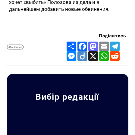
хочет «выбить» Полозова из дела и в
дальнейшем добавить новые обвинения.
Поділитись
Share
Facebook
Mastodon
Email
Telegr
#Меджлис
Messenger
Diigo
X
WhatsApp
Reddit
Вибір редакції