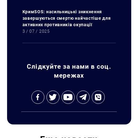
КримSOS: насильницькі зникнення
завершуються смертю найчастіше для
активних противників окупації
Искать:
3 / 07 / 2025
Слідкуйте за нами в соц.
мережах