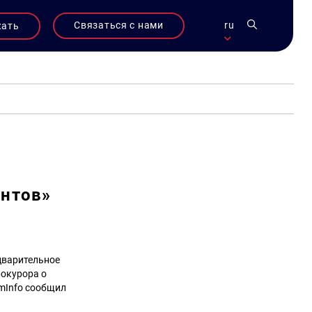
Связаться с нами
ru
жать
антов»
дварительное
рокурора о
imInfo сообщил