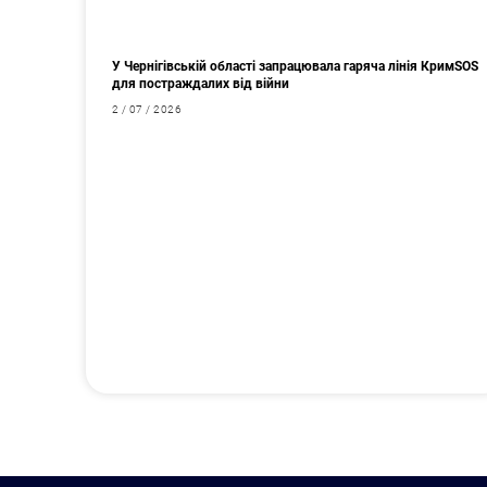
У Чернігівській області запрацювала гаряча лінія КримSOS
для постраждалих від війни
2 / 07 / 2026