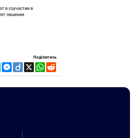
т в соучастии в
 лет лишения
Поділитись
Telegram
Messenger
Diigo
X
WhatsApp
Reddit