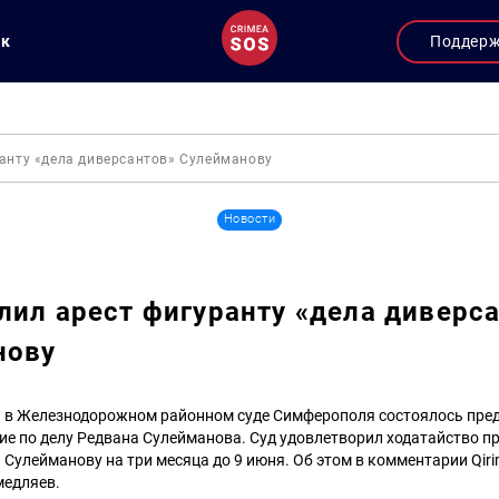
ук
Поддер
ранту «дела диверсантов» Сулейманову
Новости
лил арест фигуранту «дела диверс
нову
та в Железнодорожном районном суде Симферополя состоялось пре
ие по делу Редвана Сулейманова. Суд удовлетворил ходатайство п
 Сулейманову на три месяца до 9 июня. Об этом в комментарии Qir
медляев.