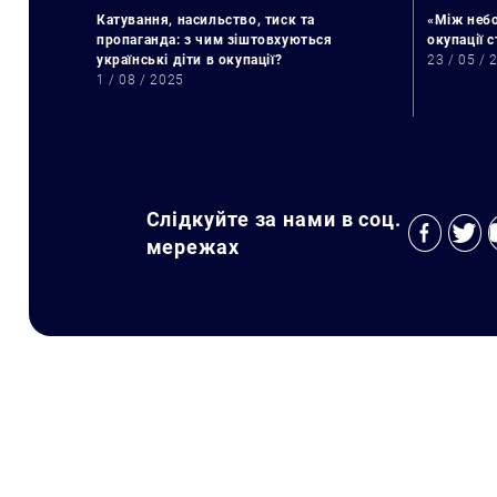
Катування, насильство, тиск та
«Між небо
пропаганда: з чим зіштовхуються
окупації 
українські діти в окупації?
23 / 05 / 
1 / 08 / 2025
Слідкуйте за нами в соц.
мережах