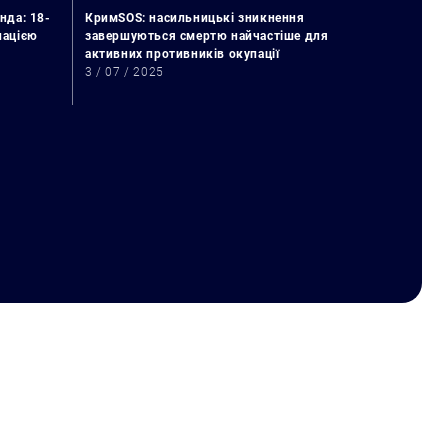
нда: 18-
КримSOS: насильницькі зникнення
упацією
завершуються смертю найчастіше для
активних противників окупації
3 / 07 / 2025