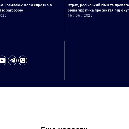
м і землею»: коли спротив в
Страх, російський гімн та пропага
стає загрозою
річна українка про життя під ок
2025
16 / 06 / 2025
Искать: