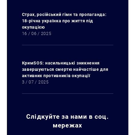
Страх, російський гімн та пропаганда:
18-річна українка про життя під
окупацією
16 / 06 / 2025
Искать:
КримSOS: насильницькі зникнення
завершуються смертю найчастіше для
активних противників окупації
3 / 07 / 2025
Слідкуйте за нами в соц.
мережах