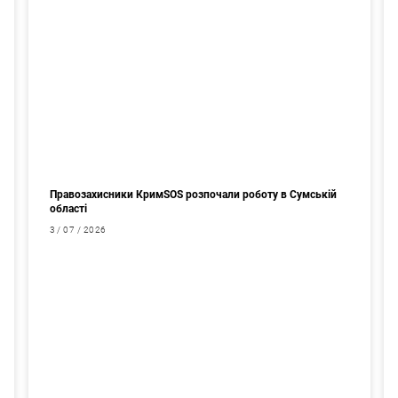
Правозахисники КримSOS розпочали роботу в Сумській
області
3 / 07 / 2026