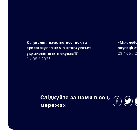
Катування, насильство, тиск та
«Між небо
пропаганда: з чим зіштовхуються
окупації 
українські діти в окупації?
23 / 05 / 
1 / 08 / 2025
Слідкуйте за нами в соц.
мережах