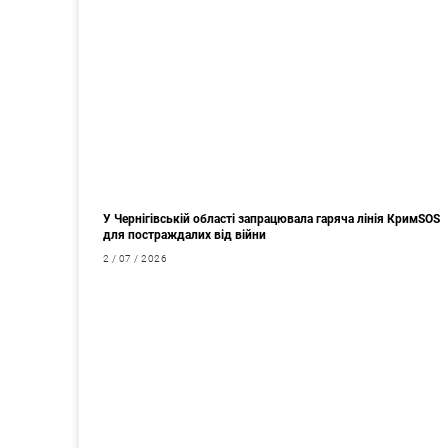
У Чернігівській області запрацювала гаряча лінія КримSOS
для постраждалих від війни
2 / 07 / 2026