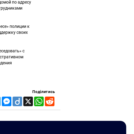
домой по адресу
отрудниками
есе» полиции к
ддержку своих
еседовать» с
истративном
едения
Поділитись
Telegram
Messenger
Diigo
X
WhatsApp
Reddit