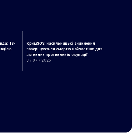
нда: 18-
КримSOS: насильницькі зникнення
упацією
завершуються смертю найчастіше для
активних противників окупації
3 / 07 / 2025