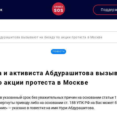
ук
Поддер
бдурашитова вызывают на беседу по акции протеста в Москве
Новости
 и активиста Абдурашитова вызы
о акции протеста в Москве
 в указанный срок без уважительных причин на основании статьи 
ергнуты приводу либо на основании ст. 188 УПК РФ на Вас может
ие» — указано в повестке на имя Нури Абдурашитова.