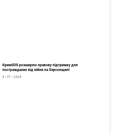
КримSOS розширює правову підтримку для
постраждалих від війни на Херсонщині
9 / 07 / 2026