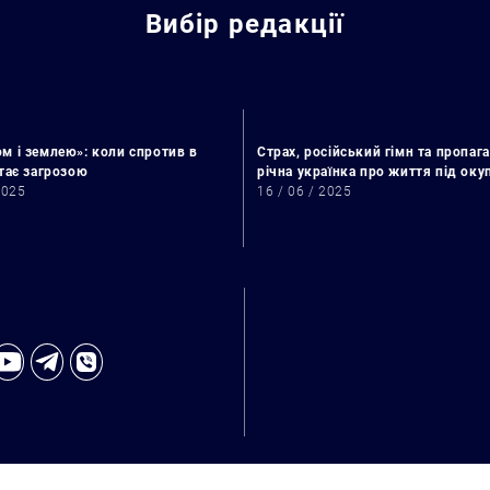
Вибір редакції
м і землею»: коли спротив в
Страх, російський гімн та пропага
стає загрозою
річна українка про життя під ок
2025
16 / 06 / 2025