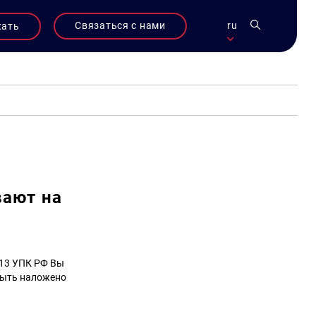
Связаться с нами
ru
жать
вают на
113 УПК РФ Вы
 быть наложено