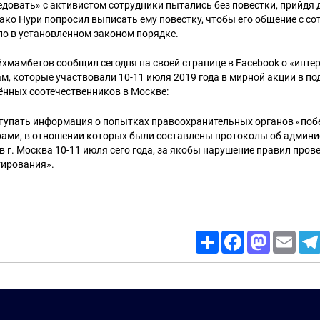
довать» с активистом сотрудники пытались без повестки, прийдя 
ко Нури попросил выписать ему повестку, чтобы его общение с с
ло в установленном законом порядке.
мамбетов сообщил сегодня на своей странице в Facebook о «интер
, которые участвовали 10-11 июля 2019 года в мирной акции в по
ённых соотечественников в Москве:
тупать информация о попытках правоохранительных органов «поб
ами, в отношении которых были составлены протоколы об админ
 г. Москва 10-11 июля сего года, за якобы нарушение правил пров
тирования».
Share
Facebook
Mastodon
Email