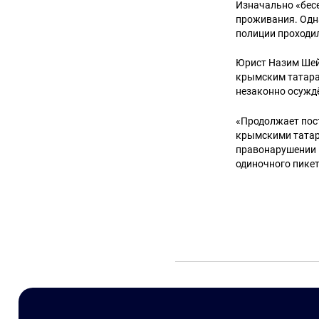
Изначально «бесе
проживания. Одна
полиции проходи
Юрист Назим Шейх
крымским татарам
незаконно осужд
«Продолжает пос
крымскими татар
правонарушении в
одиночного пике