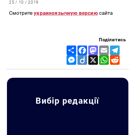
25 / 10 / 2019
Смотрите
украиноязычную версию
сайта
Поділитись
Share
Facebook
Mastodon
Email
Telegr
Messenger
Diigo
X
WhatsApp
Reddit
Вибір редакції