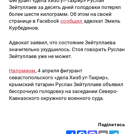
Фигурант «дела Хизб ут-Тахрир» Руслан
Зейтуллаев за десять дней голодовки потерял
более шести килограмм. Об этом на своей
странице в Facebook
сообщил
адвокат Эмиль
Курбединов.
Адвокат заявил, что состояние Зейтуллаева
значительно ухудшилось. Стоя говорить Руслан
Зейтуллаев уже не может.
Напоминм
, 4 апреля фигурант
севастопольского «дела Хизб ут-Тахрир»,
крымский татарин Руслан Зейтуллаев объявил
бессрочную голодовку на заседании Северо-
Кавказского окружного военного суда.
Поділитись
Share
Facebook
Mastodon
Email
Telegr