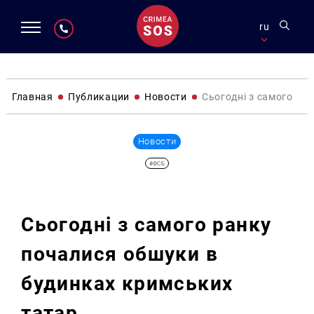
ru
Главная
Публикации
Новости
Сьогодні з самого ра
Новости
#ФСБ
Сьогодні з самого ранку
почалися обшуки в
будинках кримських
татар