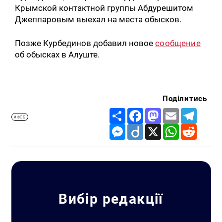
Крымской контактной группы Абдурешитом
Джеппаровым выехал на места обысков.
Позже Курбединов добавил новое
сообщение
об обысках в Алуште.
Поділитись
Share
Facebook
Mastodon
Email
Telegr
#ФСБ
Messenger
Diigo
X
WhatsApp
Reddit
Вибір редакції