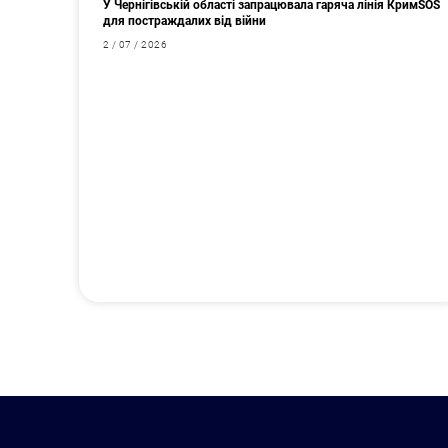
У Чернігівській області запрацювала гаряча лінія КримSOS
для постраждалих від війни
2 / 07 / 2026