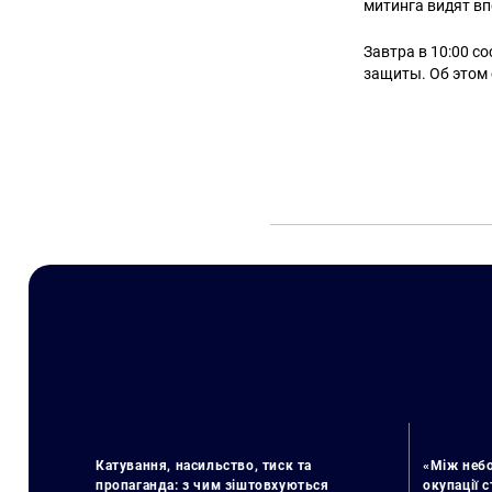
митинга видят в
Завтра в 10:00 с
защиты. Об этом 
Катування, насильство, тиск та
«Між небо
пропаганда: з чим зіштовхуються
окупації 