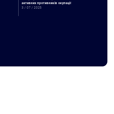
активних противників окупації
3 / 07 / 2025