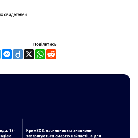
ых свидетелей
Поділитись
Telegram
Messenger
Diigo
X
WhatsApp
Reddit
нда: 18-
КримSOS: насильницькі зникнення
упацією
завершуються смертю найчастіше для