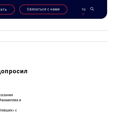
Связаться с нами
ru
жать
допросил
оказания
 Авамилева и
рпевших» с