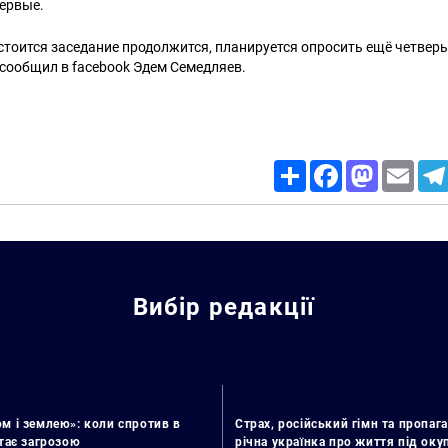
первые.
остоится заседание продолжится, планируется опросить ещё четвер
сообщил в facebook Эдем Семедляев.
Share
Facebook
Mastodon
Email
Вибір редакції
м і землею»: коли спротив в
Страх, російський гімн та пропага
стає загрозою
річна українка про життя під ок