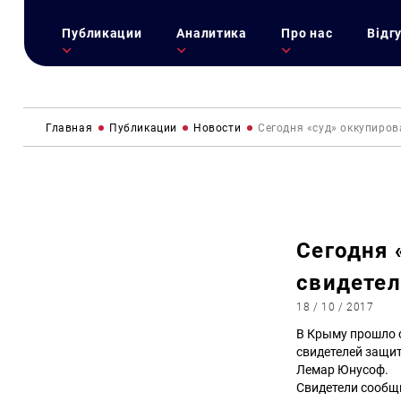
Публикации
Аналитика
Про нас
Відг
Главная
Публикации
Новости
Сегодня «суд» оккупиро
Сегодня 
свидетел
18 / 10 / 2017
В Крыму прошло о
свидетелей защи
Лемар Юнусоф.
Свидетели сообщи