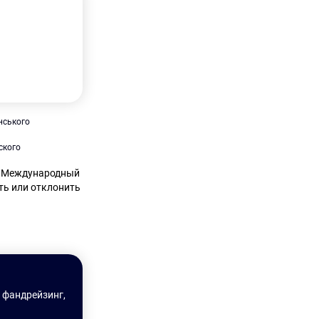
ского
в Международный
ть или отклонить
 фандрейзинг,