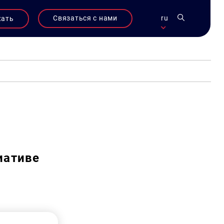
Связаться с нами
ru
жать
иативе