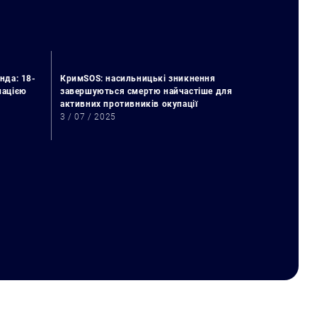
нда: 18-
КримSOS: насильницькі зникнення
упацією
завершуються смертю найчастіше для
активних противників окупації
3 / 07 / 2025