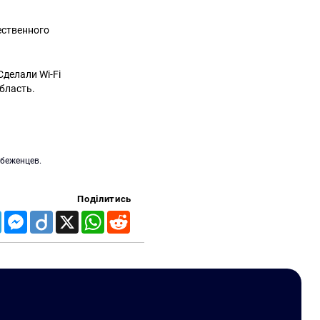
ственного
Сделали Wi-Fi
область.
беженцев.
Поділитись
Telegram
Messenger
Diigo
X
WhatsApp
Reddit