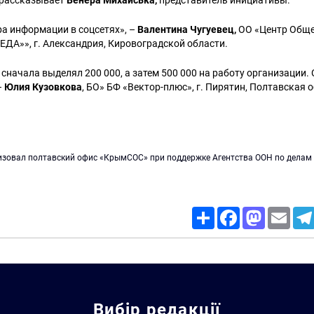
– рассказывает
Венера Михайська,
представитель инициативы.
ра информации в соцсетях», –
Валентина Чугуевец,
ОО «Центр Обще
ДА»», г. Александрия, Кировоградской области.
 сначала выделял 200 000, а затем 500 000 на работу организации. 
–
Юлия Кузовкова
, БО» БФ «Вектор-плюс», г. Пирятин, Полтавская 
зовал полтавский офис «КрымСОС» при поддержке Агентства ООН по делам 
Share
Facebook
Mastodon
Email
Вибір редакції