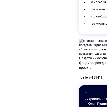
как правил
где искать 
что необхо
где искать 
«Проект – это шаги,
представительства
На фото ниже уч
фонд «Возрожден
проект.
[gallery-18141]
«Украинский 
–
Юлия Рудю