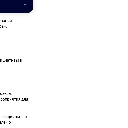
ования
рь».
нициативы в
озера.
ероприятия для
ть социальные
елей о