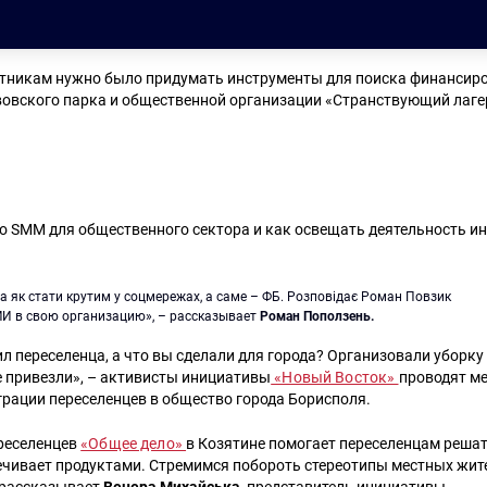
стникам нужно было придумать инструменты для поиска финансир
вовского парка и общественной организации «Странствующий лаге
о SMM для общественного сектора и как освещать деятельность и
И в свою организацию», – рассказывает
Роман Поползень.
л переселенца, а что вы сделали для города? Организовали уборку 
е привезли», – активисты инициативы
«Новый Восток»
проводят м
грации переселенцев в общество города Борисполя.
реселенцев
«Общее дело»
в Козятине помогает переселенцам реша
ечивает продуктами. Стремимся побороть стереотипы местных жит