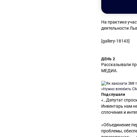
На практике уча
деятельности Ль
[gallery-18143]
ДЕНЬ 2
Рассказывали пр
МЕДИА.
«Нужно влюбить СМ
Подслушали
«…Депутат спроси
Инвентарь нам н
сплочения и инте
«Объединение пе
проблемы, обесп