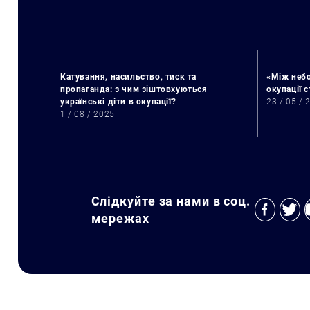
Катування, насильство, тиск та
«Між небо
пропаганда: з чим зіштовхуються
окупації 
українські діти в окупації?
23 / 05 / 
1 / 08 / 2025
Слідкуйте за нами в соц.
мережах