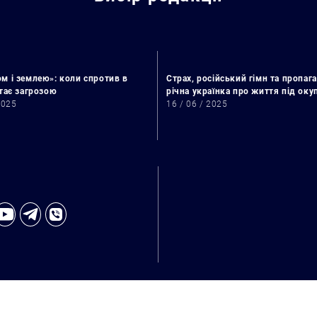
Искать:
м і землею»: коли спротив в
Страх, російський гімн та пропага
стає загрозою
річна українка про життя під ок
2025
16 / 06 / 2025