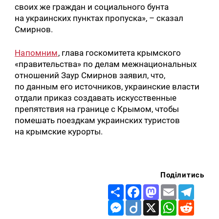
своих же граждан и социального бунта
на украинских пунктах пропуска», – сказал
Смирнов.
Напомним
, глава госкомитета крымского
«правительства» по делам межнациональных
отношений Заур Смирнов заявил, что,
по данным его источников, украинские власти
отдали приказ создавать искусственные
препятствия на границе с Крымом, чтобы
помешать поездкам украинских туристов
на крымские курорты.
Поділитись
Share
Facebook
Mastodon
Email
Telegr
Messenger
Diigo
X
WhatsApp
Reddit