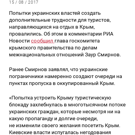
15 / 08 / 2017
Попытки украинских властей создать
дополнительные трудности для туристов,
направляющихся на отдых в Крым,
провалились. Об этом в комментарии РИА
Новости
сообщил
глава госкомитета
крымского правительства по делам
межнациональных отношений Заур Смирнов.
Ранее Смирнов заявлял, что украинские
пограничники намеренно создают очереди на
пунктах пропуска в оккупированный Крым.
«Попытка устроить Крыму туристическую
блокаду захлебнулась в многотысячном потоке
украинских граждан, которые несмотря ни на
какую пропаганду и долгие очереди,
не изменили своего желания посетить Крым.
Киевские власти испугалась негодования