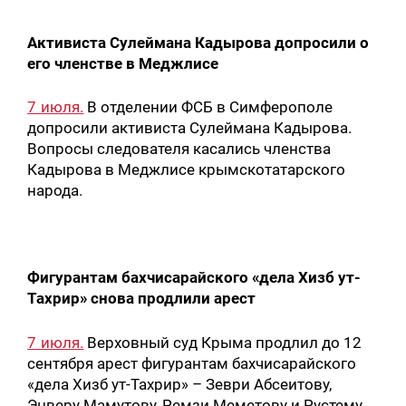
Активиста Сулеймана Кадырова допросили о
его членстве в Меджлисе
7 июля.
В отделении ФСБ в Симферополе
допросили активиста Сулеймана Кадырова.
Вопросы следователя касались членства
Кадырова в Меджлисе крымскотатарского
народа.
Фигурантам бахчисарайского «дела Хизб ут-
Тахрир» снова продлили арест
7 июля.
Верховный суд Крыма продлил до 12
сентября арест фигурантам бахчисарайского
«дела Хизб ут-Тахрир» – Зеври Абсеитову,
Энверу Мамутову, Ремзи Меметову и Рустему