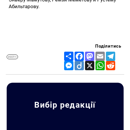
Абильтарову.
Поділитись
Share
Facebook
Mastodon
Email
Telegr
#ЄСПЧ
Messenger
Diigo
X
WhatsApp
Reddit
Вибір редакції