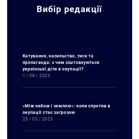
Вибір редакції
Катування, насильство, тиск та
пропаганда: з чим зіштовхуються
українські діти в окупації?
1 / 08 / 2025
«Між небом і землею»: коли спротив в
окупації стає загрозою
23 / 05 / 2025