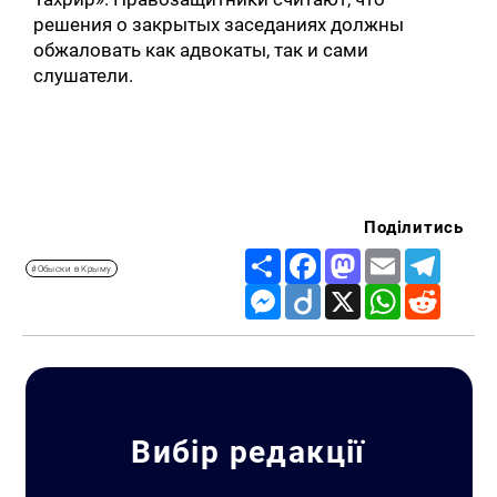
решения о закрытых заседаниях должны
обжаловать как адвокаты, так и сами
слушатели.
Поділитись
Share
Facebook
Mastodon
Email
Telegr
#Обыски в Крыму
Messenger
Diigo
X
WhatsApp
Reddit
Вибір редакції