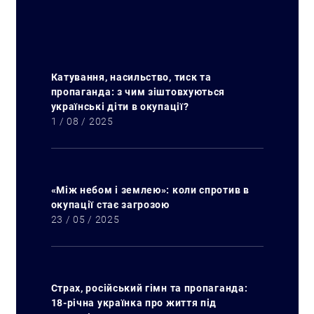
Катування, насильство, тиск та
пропаганда: з чим зіштовхуються
Искать:
українські діти в окупації?
1 / 08 / 2025
«Між небом і землею»: коли спротив в
окупації стає загрозою
23 / 05 / 2025
Страх, російський гімн та пропаганда:
18-річна українка про життя під