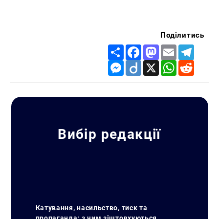
Поділитись
Share
Facebook
Mastodon
Email
Telegr
Messenger
Diigo
X
WhatsApp
Reddit
Вибір редакції
Катування, насильство, тиск та
пропаганда: з чим зіштовхуються