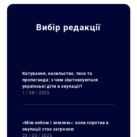
Вибір редакції
Катування, насильство, тиск та
пропаганда: з чим зіштовхуються
українські діти в окупації?
1 / 08 / 2025
«Між небом і землею»: коли спротив в
окупації стає загрозою
23 / 05 / 2025