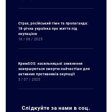
Страх, російський гімн та пропаганда:
18-річна українка про життя під
окупацією
16 / 06 / 2025
КримSOS: насильницькі зникнення
завершуються смертю найчастіше для
активних противників окупації
3 / 07 / 2025
Искать:
Слідкуйте за нами в соц.