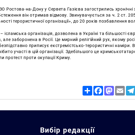
ІЗО Ростова-на-Дону у Сервета Газієва загострились хронічні 
стеження він отримав відмову. Звинувачується за ч. 2 ст. 20
ьності терористичної організації», до 20 років позбавлення во
 – ісламська організація, дозволена в Україні та більшості єв
, але заборонена в Росії. Це мирний релігійний рух, якому рос
езпідставно приписує екстремістсько-терористичні наміри. В
нібито участі в цій організації. Здебільшого це кримськотатар
и протест проти окупації Криму.
Share
Facebook
Mastodon
Email
Вибір редакції