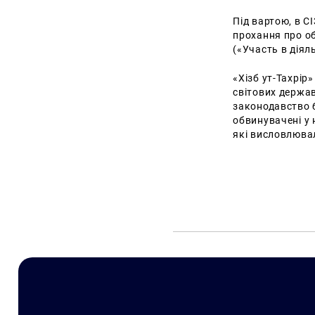
Під вартою, в С
прохання про об
(«Участь в діял
«Хізб ут-Тахрір»
світових держав
законодавство б
обвинувачені у 
які висловлювал