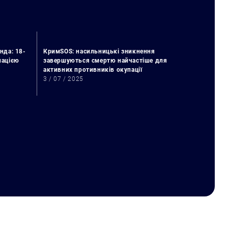
нда: 18-
КримSOS: насильницькі зникнення
упацією
завершуються смертю найчастіше для
активних противників окупації
3 / 07 / 2025