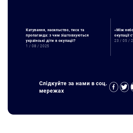
Катування, насильство, тиск та
«Між небо
пропаганда: з чим зіштовхуються
окупації 
українські діти в окупації?
23 / 05 / 
1 / 08 / 2025
Слідкуйте за нами в соц.
мережах