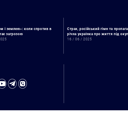
м і землею»: коли спротив в
Страх, російський гімн та пропага
стає загрозою
річна українка про життя під ок
2025
16 / 06 / 2025
Искать: