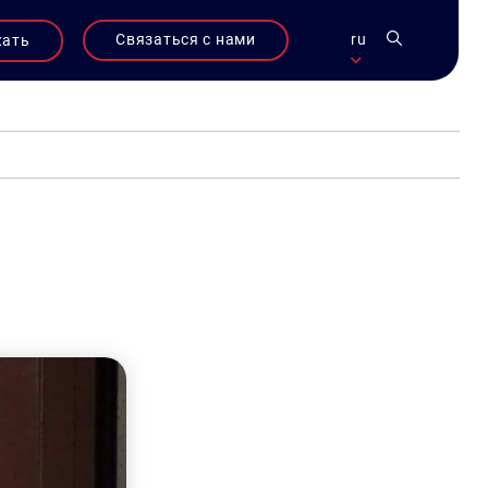
Связаться с нами
ru
жать