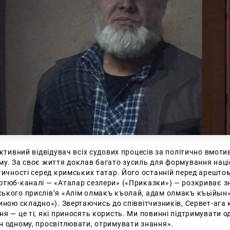
активний відвідувач всіх судових процесів за політично вмот
му. За своє життя доклав багато зусиль для формування нац
тичності серед кримських татар. Його останній перед арешто
ютюб-каналі — «А
талар сезлери» («Приказки») — розкриває з
ького прислів’я «Алім
олмакъ къолай, адам олмакъ къыйын»
иною складно»). Звертаючись до співвітчизників, Сервет-ага 
я — це ті, які приносять користь. Ми повинні підтримувати о
н одному, просвітлювати, отримувати знання».