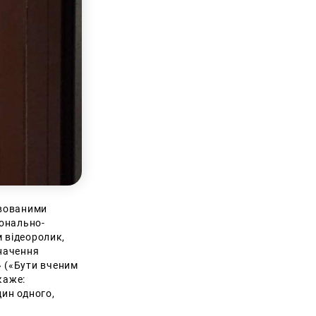
ивованими
іонально-
м відеоролик,
начення
 («Бути вченим
каже:
дин одного,