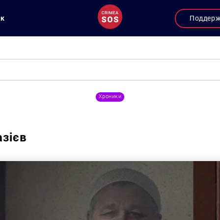
ук
Поддер
Хроники
азієв