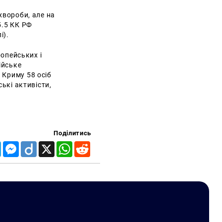
хвороби, але на
5.5 КК РФ
лі).
ропейських і
ійське
 Криму 58 осіб
ські активісти,
Поділитись
Telegram
Messenger
Diigo
X
WhatsApp
Reddit