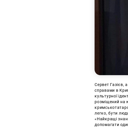
Сервет Газієв, 
справами в Кри
культурної іден
розміщений на 
кримськотатарс
легко, бути люд
«Найкращі знанн
допомагати оди