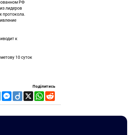
ированном РФ
 из лидеров
х протокола.
тивление
риводит к
метову 10 суток
Поділитись
Telegram
Messenger
Diigo
X
WhatsApp
Reddit