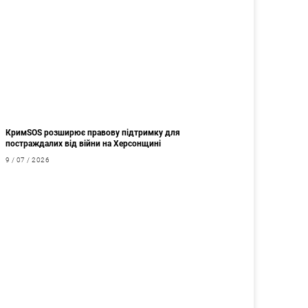
КримSOS розширює правову підтримку для
постраждалих від війни на Херсонщині
9 / 07 / 2026