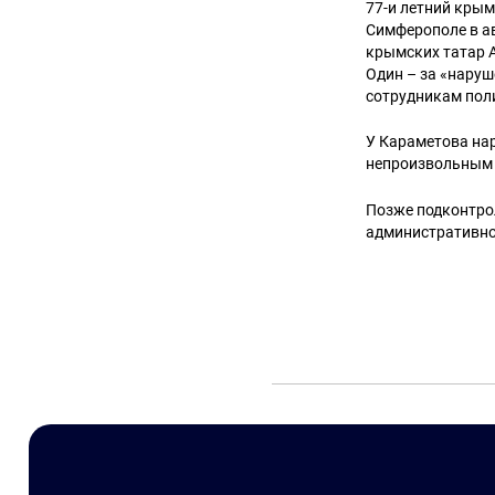
77-и летний кры
Симферополе в ав
крымских татар А
Один – за «наруш
сотрудникам пол
У Караметова нар
непроизвольным 
Позже подконтро
административно