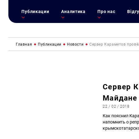
Публикации
Аналитика
Про нас
Відг
Главная
Публикации
Новости
Сервер Караметов провё
Сервер К
Майдане 
22 / 02 / 2018
Как пояснил Кара
напомнить о реп
крымскотатарско