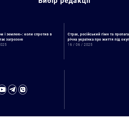
Вибір редакції
м і землею»: коли спротив в
Страх, російський гімн та пропага
стає загрозою
річна українка про життя під ок
2025
16 / 06 / 2025