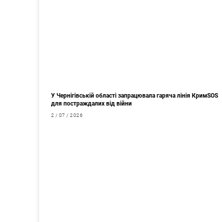
У Чернігівській області запрацювала гаряча лінія КримSOS
для постраждалих від війни
2 / 07 / 2026