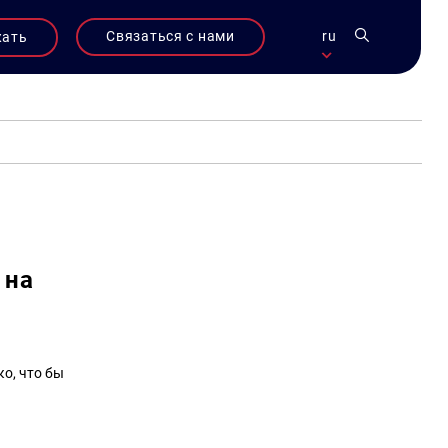
Связаться с нами
ru
жать
 на
о, что бы