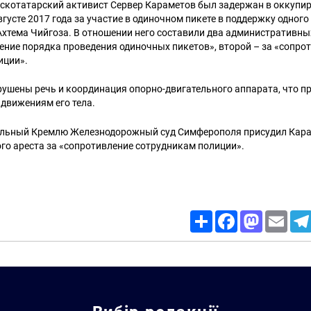
мскотатарский активист Сервер Караметов был задержан в оккуп
густе 2017 года за участие в одиночном пикете в поддержку одного
хтема Чийгоза. В отношении него составили два административны
ение порядка проведения одиночных пикетов», второй – за «сопро
иции».
ушены речь и координация опорно-двигательного аппарата, что п
движениям его тела.
льный Кремлю Железнодорожный суд Симферополя присудил Кара
го ареста за «сопротивление сотрудникам полиции».
Share
Facebook
Mastodon
Email