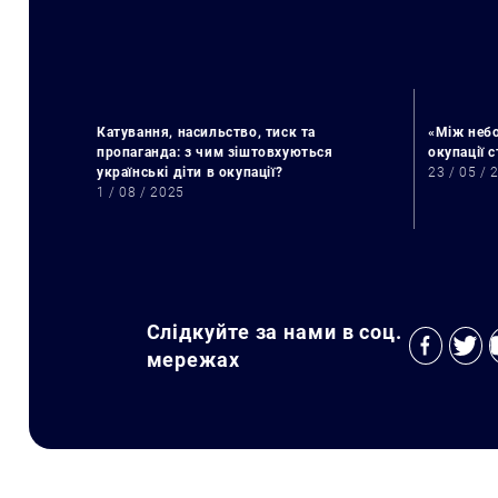
Катування, насильство, тиск та
«Між небо
пропаганда: з чим зіштовхуються
окупації 
українські діти в окупації?
23 / 05 / 
1 / 08 / 2025
Слідкуйте за нами в соц.
мережах