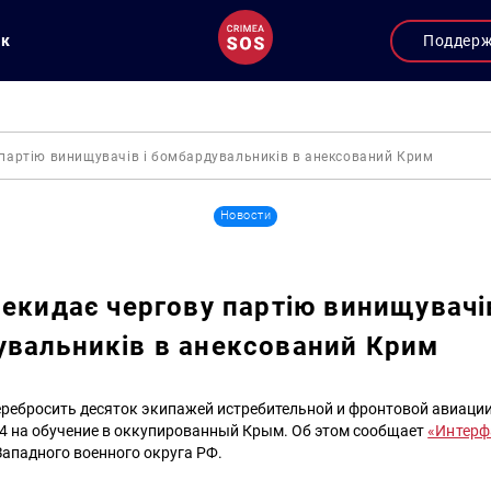
ук
Поддер
 партію винищувачів і бомбардувальників в анексований Крим
Новости
рекидає чергову партію винищувачів
вальників в анексований Крим
еребросить десяток экипажей истребительной и фронтовой авиации
34 на обучение в оккупированный Крым. Об этом сообщает
«Интерф
Западного военного округа РФ.