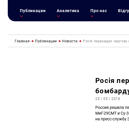
Публикации
Аналитика
Про нас
Відг
Главная
Публикации
Новости
Росія перекидає чергову
Росія пе
бомбарду
23 / 05 / 2016
Россия решила п
МиГ-29СМТ и Су-
на пресс-службу 