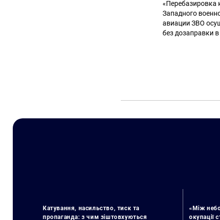
«Перебазировка 
Западного военно
авиации ЗВО осу
без дозаправки в
Катування, насильство, тиск та
«Між небо
пропаганда: з чим зіштовхуються
окупації 