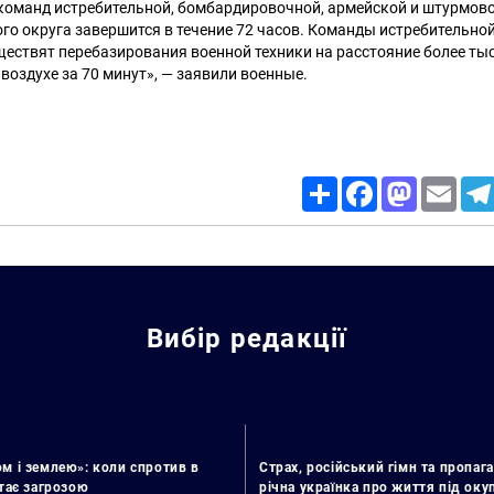
команд истребительной, бомбардировочной, армейской и штурмов
го округа завершится в течение 72 часов. Команды истребительно
ществят перебазирования военной техники на расстояние более ты
 воздухе за 70 минут», — заявили военные.
Share
Facebook
Mastodon
Email
Вибір редакції
м і землею»: коли спротив в
Страх, російський гімн та пропага
стає загрозою
річна українка про життя під ок