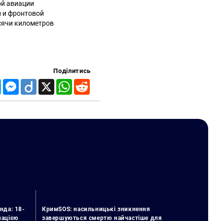
ой авиации
й и фронтовой
сячи километров
Поділитись
Telegram
Messenger
Diigo
X
WhatsApp
Reddit
нда: 18-
КримSOS: насильницькі зникнення
упацією
завершуються смертю найчастіше для