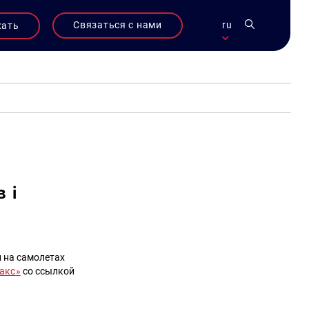
Связаться с нами
ru
жать
 і
 на самолетах
акс»
со ссылкой