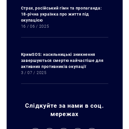
Страх, російський гімн та пропаганда:
18-річна українка про життя під
окупацією
16 / 06 / 2025
КримSOS: насильницькі зникнення
завершуються смертю найчастіше для
активних противників окупації
3 / 07 / 2025
Слідкуйте за нами в соц.
Искать:
мережах